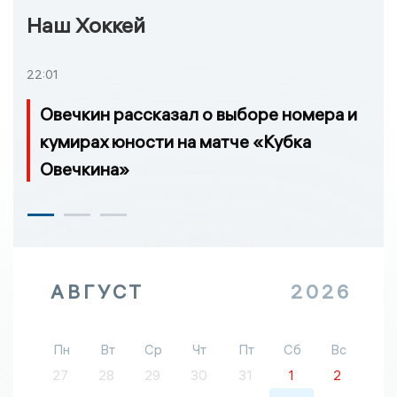
Наш Хоккей
22:01
Овечкин рассказал о выборе номера и
кумирах юности на матче «Кубка
Овечкина»
АВГУСТ
2026
Пн
Вт
Ср
Чт
Пт
Сб
Вс
27
28
29
30
31
1
2