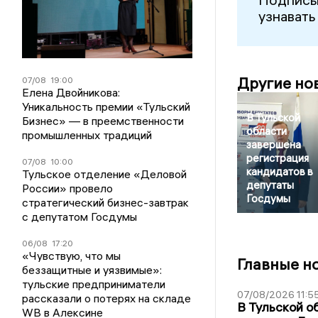
узнавать
Другие но
07/08
19:00
Елена Двойникова:
Уникальность премии «Тульский
В Тульской
Бизнес» — в преемственности
области
промышленных традиций
завершена
регистрация
07/08
10:00
кандидатов в
Тульское отделение «Деловой
депутаты
России» провело
Госдумы
стратегический бизнес-завтрак
с депутатом Госдумы
06/08
17:20
«Чувствую, что мы
Главные н
беззащитные и уязвимые»:
тульские предприниматели
07/08/2026 11:5
рассказали о потерях на складе
В Тульской о
WB в Алексине