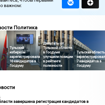
 о важном:
вости Политика
Депутаты от
Тульский
Тульской области
избирком
в Госдуме
Тульская область
зарегистрировала
улучшили позиции
зарегистрирова
16 кандидатов в
в рейтинге
7 кандидатов в
Госдуму
полезности
Госдуму
овости
5
бласти завершена регистрация кандидатов в