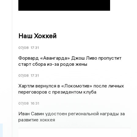
Наш Хоккей
07/08
17:31
Форвард «Авангарда» Джош Ливо пропустит
старт сбора из-за родов жены
07/08
17:31
Хартли вернулся в «Локомотив» после личных
переговоров с президентом клуба
07/08
16:31
Иван Савин удостоен региональной награды за
развитие хоккея