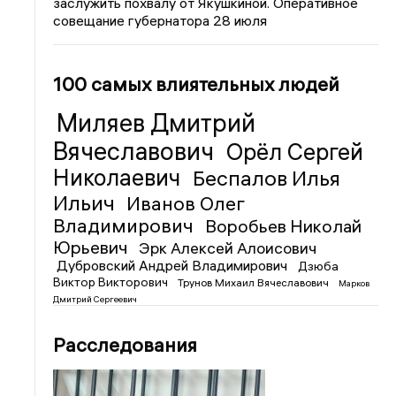
заслужить похвалу от Якушкиной. Оперативное
совещание губернатора 28 июля
100 самых влиятельных людей
Миляев Дмитрий
Вячеславович
Орёл Сергей
Николаевич
Беспалов Илья
Ильич
Иванов Олег
Владимирович
Воробьев Николай
Юрьевич
Эрк Алексей Алоисович
Дубровский Андрей Владимирович
Дзюба
Виктор Викторович
Трунов Михаил Вячеславович
Марков
Дмитрий Сергеевич
Расследования