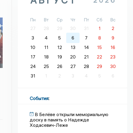
АВГУСТ
2026
Пн
Вт
Ср
Чт
Пт
Сб
Вс
27
28
29
30
31
1
2
3
4
5
6
7
8
9
10
11
12
13
14
15
16
о
17
18
19
20
21
22
23
о
24
25
26
27
28
29
30
31
1
2
3
4
5
6
События
:
В Белёве открыли мемориальную
доску в память о Надежде
Ходасевич-Леже