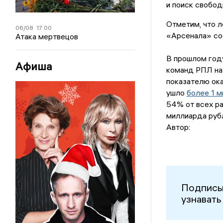
и поиск свобод
Отметим, что 
06/08
17:00
«Арсенала» со
Атака мертвецов
В прошлом году 
Афиша
команд РПЛ на
показателю ока
ушло
более 1 
54% от всех ра
миллиарда руб
Автор:
Подписы
узнавать