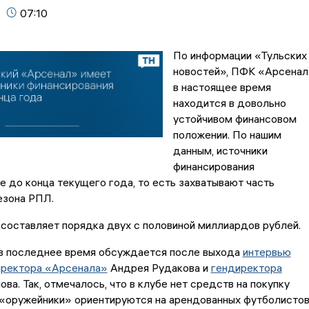
07:10
По информации «Тульских
новостей», ПФК «Арсена
в настоящее время
находится в довольно
устойчивом финансовом
положении. По нашим
данным, источники
финансирования
 до конца текущего года, то есть захватывают часть
езона РПЛ.
составляет порядка двух с половиной миллиардов рублей.
в последнее время обсуждается после выхода
интервью
иректора «Арсенала»
Андрея Рудакова и
гендиректора
ва. Так, отмечалось, что в клубе нет средств на покупку
 «оружейники» ориентируются на арендованных футболисто