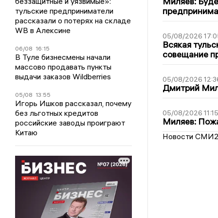
Миляев: Буде
беззащитные и уязвимые»:
предпринима
тульские предприниматели
рассказали о потерях на складе
WB в Алексине
05/08/2026 17:0
Всякая тульс
06/08
16:15
совещание пр
В Туле бизнесмены начали
массово продавать пункты
выдачи заказов Wildberries
05/08/2026 12:3
Дмитрий Мил
05/08
13:55
Игорь Ишков рассказал, почему
без льготных кредитов
05/08/2026 11:1
Миляев: Пожа
российские заводы проиграют
Китаю
Новости СМИ