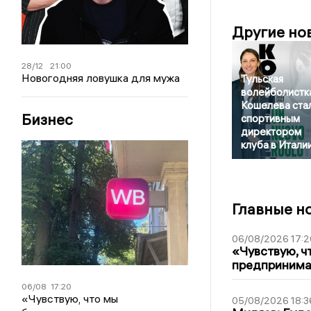
Другие но
28/12
21:00
Новогодняя ловушка для мужа
Тульская
волейболистк
Кошелева ста
Бизнес
спортивным
директором
клуба в Итали
Главные н
06/08/2026 17:2
«Чувствую, ч
предпринимат
06/08
17:20
«Чувствую, что мы
05/08/2026 18:3