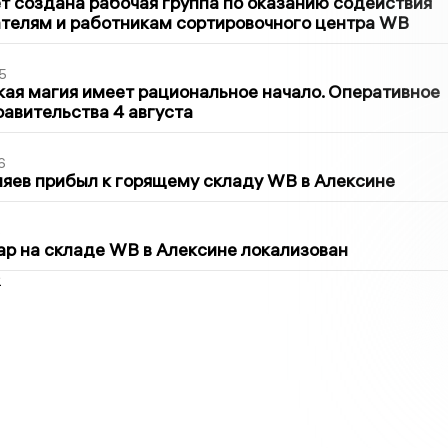
т создана рабочая группа по оказанию содействия
телям и работникам сортировочного центра WB
5
кая магия имеет рациональное начало. Оперативное
авительства 4 августа
6
яев прибыл к горящему складу WB в Алексине
5
р на складе WB в Алексине локализован
2