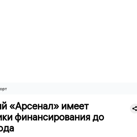
орт
ий «Арсенал» имеет
ики финансирования до
ода