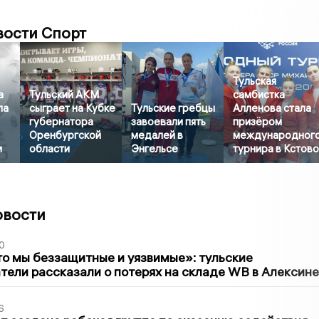
вости Спорт
Тульская
а
Тульский АКМ
самбистка
ла
сыграет на Кубке
Тульские гребцы
Алленова стала
губернатора
завоевали пять
призёром
Оренбургской
медалей в
международног
и
области
Энгельсе
турнира в Кстов
овости
0
то мы беззащитные и уязвимые»: тульские
ели рассказали о потерях на складе WB в Алексине
6