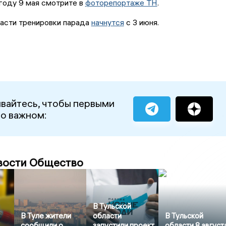
году 9 мая смотрите в
фоторепортаже ТН
.
ласти тренировки парада
начнутся
с 3 июня.
вайтесь, чтобы первыми
 о важном:
вости Общество
В Тульской
В Туле жители
области
В Тульской
сообщили о
запустили проект
области 8 август