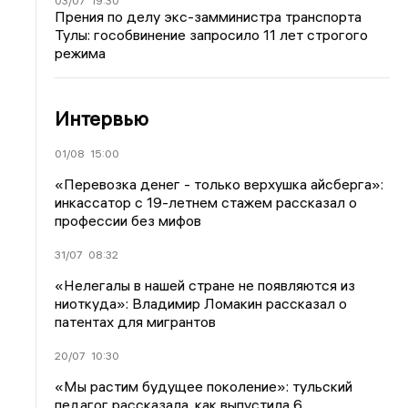
03/07
19:30
Прения по делу экс-замминистра транспорта
Тулы: гособвинение запросило 11 лет строгого
режима
Интервью
01/08
15:00
«Перевозка денег - только верхушка айсберга»:
инкассатор с 19-летнем стажем рассказал о
профессии без мифов
31/07
08:32
«Нелегалы в нашей стране не появляются из
ниоткуда»: Владимир Ломакин рассказал о
патентах для мигрантов
20/07
10:30
«Мы растим будущее поколение»: тульский
педагог рассказала, как выпустила 6