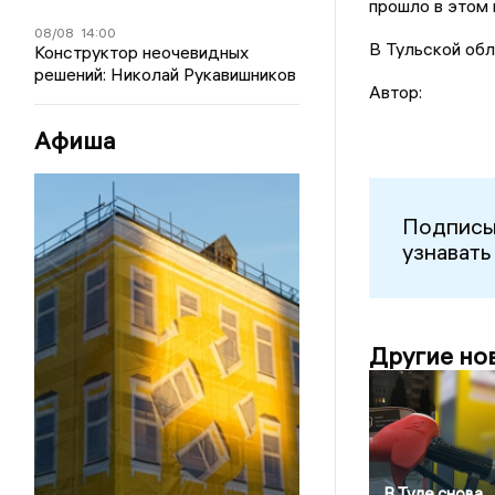
прошло в этом 
08/08
14:00
В Тульской об
Конструктор неочевидных
решений: Николай Рукавишников
Автор:
Афиша
Подписы
узнавать
Другие но
В Туле снова