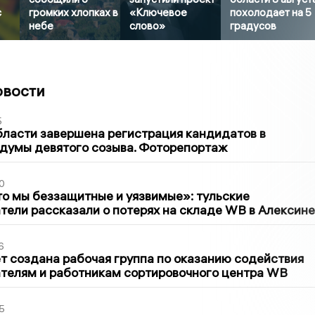
с
громких хлопках в
«Ключевое
похолодает на 5
небе
слово»
градусов
овости
5
бласти завершена регистрация кандидатов в
думы девятого созыва. Фоторепортаж
0
то мы беззащитные и уязвимые»: тульские
ели рассказали о потерях на складе WB в Алексине
6
т создана рабочая группа по оказанию содействия
телям и работникам сортировочного центра WB
5