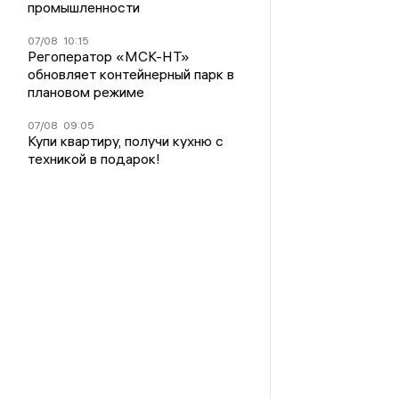
промышленности
07/08
10:15
Регоператор «МСК-НТ»
обновляет контейнерный парк в
плановом режиме
07/08
09:05
Купи квартиру, получи кухню с
техникой в подарок!