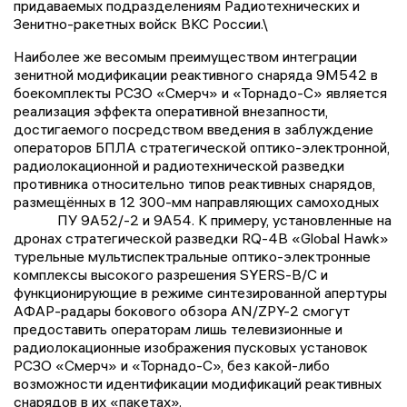
придаваемых подразделениям Радиотехнических и
Зенитно-ракетных войск ВКС России.\
Наиболее же весомым преимуществом интеграции
зенитной модификации реактивного снаряда 9М542 в
боекомплекты РСЗО «Смерч» и «Торнадо-С» является
реализация эффекта оперативной внезапности,
достигаемого посредством введения в заблуждение
операторов БПЛА стратегической оптико-электронной,
радиолокационной и радиотехнической разведки
противника относительно типов реактивных снарядов,
размещённых в 12 300-мм направляющих самоходных
ПУ 9А52/-2 и 9А54. К примеру, установленные на
дронах стратегической разведки RQ-4B «Global Hawk»
турельные мультиспектральные оптико-электронные
комплексы высокого разрешения SYERS-B/C и
функционирующие в режиме синтезированной апертуры
АФАР-радары бокового обзора AN/ZPY-2 смогут
предоставить операторам лишь телевизионные и
радиолокационные изображения пусковых установок
РСЗО «Смерч» и «Торнадо-С», без какой-либо
возможности идентификации модификаций реактивных
снарядов в их «пакетах».