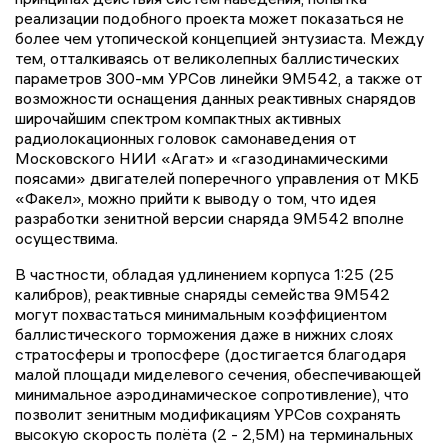
реализации подобного проекта может показаться не
более чем утопической концепцией энтузиаста. Между
тем, отталкиваясь от великолепных баллистических
параметров 300-мм УРСов линейки 9М542, а также от
возможности оснащения данных реактивных снарядов
широчайшим спектром компактных активных
радиолокационных головок самонаведения от
Московского НИИ «Агат» и «газодинамическими
поясами» двигателей поперечного управления от МКБ
«Факел», можно прийти к выводу о том, что идея
разработки зенитной версии снаряда 9М542 вполне
осуществима.
В частности, обладая удлинением корпуса 1:25 (25
калибров), реактивные снаряды семейства 9М542
могут похвастаться минимальным коэффициентом
баллистического торможения даже в нижних слоях
стратосферы и тропосфере (достигается благодаря
малой площади миделевого сечения, обеспечивающей
минимальное аэродинамическое сопротивление), что
позволит зенитным модификациям УРСов сохранять
высокую скорость полёта (2 - 2,5М) на терминальных