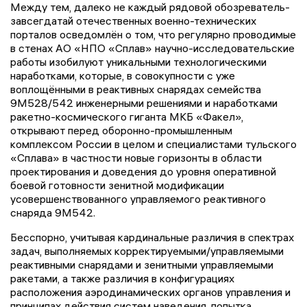
Между тем, далеко не каждый рядовой обозреватель-
завсегдатай отечественных военно-технических
порталов осведомлён о том, что регулярно проводимые
в стенах АО «НПО «Сплав» научно-исследовательские
работы изобилуют уникальными технологическими
наработками, которые, в совокупности с уже
воплощёнными в реактивных снарядах семейства
9М528/542 инженерными решениями и наработками
ракетно-космического гиганта МКБ «Факел»,
открывают перед оборонно-промышленным
комплексом России в целом и специалистами тульского
«Сплава» в частности новые горизонты в области
проектирования и доведения до уровня оперативной
боевой готовности зенитной модификации
усовершенствованного управляемого реактивного
снаряда 9М542.
Бесспорно, учитывая кардинальные различия в спектрах
задач, выполняемых корректируемыми/управляемыми
реактивными снарядами и зенитными управляемыми
ракетами, а также различия в конфигурациях
расположения аэродинамических органов управления и
принципах действия систем наведения, попытка