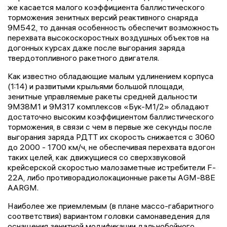
же касается малого коэффициента баллистического
торможения зенитных версий реактивного снаряда
9М542, то данная особенность обеспечит возможность
перехвата высокоскоростных воздушных объектов на
догонных курсах даже после выгорания заряда
твердотопливного ракетного двигателя.
Как известно обладающие малым удлинением корпуса
(1:14) и развитыми крыльями большой площади,
зенитные управляемые ракеты средней дальности
9М38М1 и 9М317 комплексов «Бук-М1/2» обладают
достаточно высоким коэффициентом баллистического
торможения, в связи с чем в первые же секунды после
выгорания заряда РДТТ их скорость снижается с 3060
до 2000 - 1700 км/ч, не обеспечивая перехвата вдогон
таких целей, как движущиеся со сверхзвуковой
крейсерской скоростью малозаметные истребители F-
22A, либо противорадиолокационные ракеты AGM-88E
AARGM.
Наиболее же приемлемым (в плане массо-габаритного
соответствия) вариантом головки самонаведения для
оснащения зенитной модификации дальнобойного