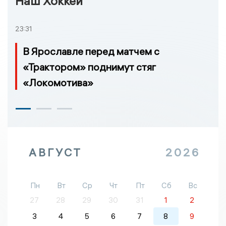
Наш Хоккей
23:31
В Ярославле перед матчем с
«Трактором» поднимут стяг
«Локомотива»
АВГУСТ
2026
Пн
Вт
Ср
Чт
Пт
Сб
Вс
27
28
29
30
31
1
2
3
4
5
6
7
8
9