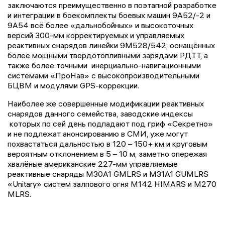
заключаются преимущественно в поэтапной разработке
и интеграции в боекомплекты боевых машин 9А52/-2 и
9А54 всё более «дальнобойных» и высокоточных
версий 300-мм корректируемых и управляемых
реактивных снарядов линейки 9М528/542, оснащённых
более мощными твердотопливными зарядами РДТТ, а
также более точными инерциально-навигационными
системами «ПроНав» с высокопроизводительными
БЦВМ и модулями GPS-коррекции.
Наиболее же совершенные модификации реактивных
снарядов данного семейства, заводские индексы
которых по сей день подпадают под гриф «Секретно»
и не подлежат анонсированию в СМИ, уже могут
похвастаться дальностью в 120 – 150+ км и круговым
вероятным отклонением в 5 – 10 м, заметно опережая
хвалёные американские 227-мм управляемые
реактивные снаряды M30A1 GMLRS и M31A1 GUMLRS
«Unitary» систем залпового огня M142 HIMARS и M270
MLRS.