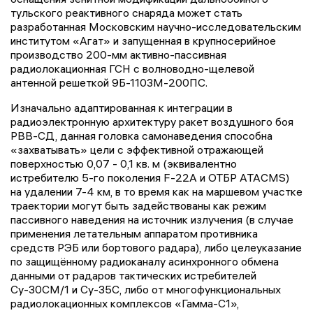
тульского реактивного снаряда может стать
разработанная Московским научно-исследовательским
институтом «Агат» и запущенная в крупносерийное
производство 200-мм активно-пассивная
радиолокационная ГСН с волноводно-щелевой
антенной решеткой 9Б-1103М-200ПС.
Изначально адаптированная к интеграции в
радиоэлектронную архитектуру ракет воздушного боя
РВВ-СД, данная головка самонаведения способна
«захватывать» цели с эффективной отражающей
поверхностью 0,07 - 0,1 кв. м (эквивалентно
истребителю 5-го поколения F-22A и ОТБР ATACMS)
на удалении 7-4 км, в то время как на маршевом участке
траектории могут быть задействованы как режим
пассивного наведения на источник излучения (в случае
применения летательным аппаратом противника
средств РЭБ или бортового радара), либо целеуказание
по защищённому радиоканалу асинхронного обмена
данными от радаров тактических истребителей
Су-30СМ/1 и Су-35С, либо от многофункциональных
радиолокационных комплексов «Гамма-С1»,