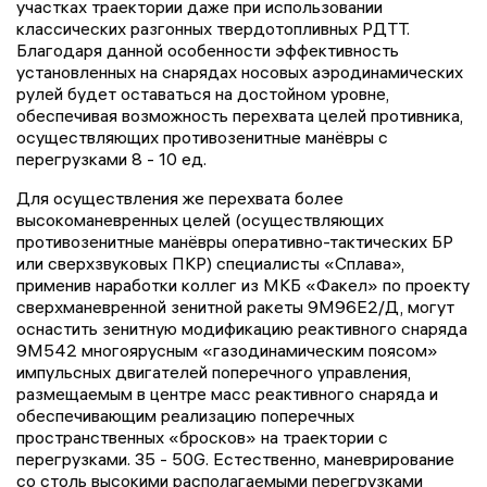
участках траектории даже при использовании
классических разгонных твердотопливных РДТТ.
Благодаря данной особенности эффективность
установленных на снарядах носовых аэродинамических
рулей будет оставаться на достойном уровне,
обеспечивая возможность перехвата целей противника,
осуществляющих противозенитные манёвры с
перегрузками 8 - 10 ед.
Для осуществления же перехвата более
высокоманевренных целей (осуществляющих
противозенитные манёвры оперативно-тактических БР
или сверхзвуковых ПКР) специалисты «Сплава»,
применив наработки коллег из МКБ «Факел» по проекту
сверхманевренной зенитной ракеты 9М96Е2/Д, могут
оснастить зенитную модификацию реактивного снаряда
9М542 многоярусным «газодинамическим поясом»
импульсных двигателей поперечного управления,
размещаемым в центре масс реактивного снаряда и
обеспечивающим реализацию поперечных
пространственных «бросков» на траектории с
перегрузками. 35 - 50G. Естественно, маневрирование
со столь высокими располагаемыми перегрузками