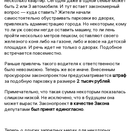
несколько квартир. Сегодня даже в одной семье может
быть 2 или 3 автомобиля. И тут встает закономерный
вопрос — куда ставить? Жители начали
самостоятельно обустраивать парковки во дворах,
привлекать администрацию города. Но некоторым, кому
то ли уж совсем негде оставить машину, то ли лень
пройти несколько метров пешком, оставляют своего
железного коня либо на газоне, либо и вовсе на детской
площадке. И речь идет не только о дворах. Подобное
встречается повсеместно.
Раньше привлечь такого водителя к ответственности
было невозможно. Теперь же все иначе. Внесенным
прокурором законопроектом предусматривается
штраф
за подобную парковку в размере
2 тысяч рублей
.
Примечательно, что такая сумма некоторым показалась
слишком низкой. Не исключено, что в будущем она
может вырасти. Законопроект
в качестве Закона
депутатами
был принят
единогласно
.
Теперь о других запретных мерах для некоторых