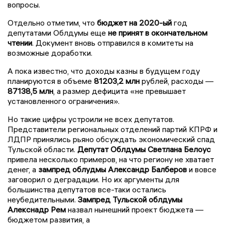
вопросы.
Отдельно отметим, что
бюджет на 2020-ый
год
депутатами Облдумы еще
не принят в окончательном
чтении
. Документ вновь отправился в комитеты на
возможные доработки.
А пока известно, что доходы казны в будущем году
планируются в объеме
81203,2 млн
рублей, расходы —
87138,5 млн
, а размер дефицита «не превышает
установленного ограничения».
Но такие цифры устроили не всех депутатов.
Представители региональных отделений партий КПРФ и
ЛДПР принялись рьяно обсуждать экономический спад
Тульской области.
Депутат Облдумы Светлана Белоус
привела несколько примеров, на что региону не хватает
денег, а
зампред облудмы Александр Балберов
и вовсе
заговорил о деградации. Но их аргументы для
большинства депутатов все-таки остались
неубедительными.
Зампред Тульской облдумы
Алекснадр Рем
назвал нынешний проект бюджета —
бюджетом развития, а