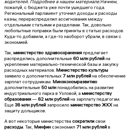
водителей. Подробнее в нашем материале.
Начнем,
пожалуй, с бюджета уже почти ушедшего года.
Региональный парламент уточнил доходы и расходы
казны, перераспределил ассигнования между
отдельными статьями и разделами. Так, довольно
любопытные поправки были приняты в статью расходов.
Куда-то добавили, а где-то наоборот убрали, в связи с
экономией.
Так,
министерство здравоохранения
предлагает
распределись дополнительные
60 млн рублей
на
укрепление материально-технической базы и закупку
расходных материалов.
Министерство культуры
заявило о дополнительных
7 млн рублей
на обеспечение
зарплат сотрудникам.
Минэкономразвитию
дополнительные
50 млн
понадобились на развитие
индустриального парка в Узловой, а
министерству
образования
—
82 млн рублей
на зарплату педагогам.
Еще
38 млн рублей
запросило
министерство ЖКХ
на
защиту дольщиков.
А вот некоторые министерства
сократили
свои
расходы
. Так,
Минфин
сэкономил
71 млн рублей
в