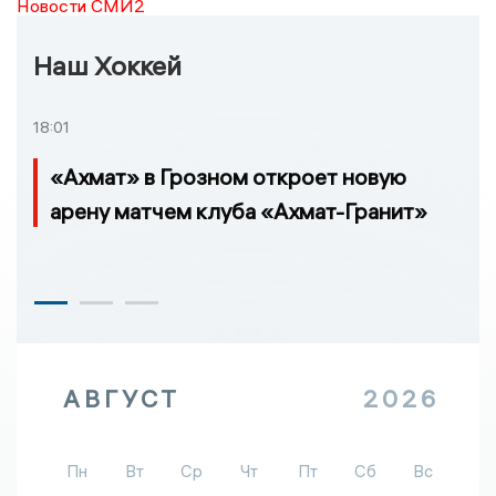
Новости СМИ2
Наш Хоккей
18:01
«Ахмат» в Грозном откроет новую
арену матчем клуба «Ахмат-Гранит»
АВГУСТ
2026
Пн
Вт
Ср
Чт
Пт
Сб
Вс