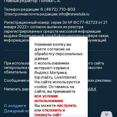
Главный редактор: Попова С.А.
8 (4872) 710-803
Телефон редакции:
info@newstula.ru
Электронная почта редакции:
Регистрационный номер: серия Эл № ФС77-82723 от 21
января 2022 г. согласно выписке из реестра
зарегистрированных средств массовой информации
выдана Федеральной службой по надзору в сфере связи,
информационных технологий и массовых коммуникаций
Нажимая кнопку вы
даете согласие на
обработку персональных
данных
с использованием
При использовании любого материала с данного сайта
интернет-сервиса
гиперссылка на Сетевое издание «Тульские новости»
обязательна.
Яндекс.Метрика,
top.mail.ru, LiveInternet.
Сообщения на сером фоне размещены на правах рекламы
На сайте используются
cookie. Оставаясь на
@mazov
MAX
Написать директору в телеграм
или
сайте, вы принимаете
все условия
использования.
Вы можете
настроить
О холдинге
Вакансии
Реклама
или
отклонить и
Дежурный по новостям
покинуть сайт