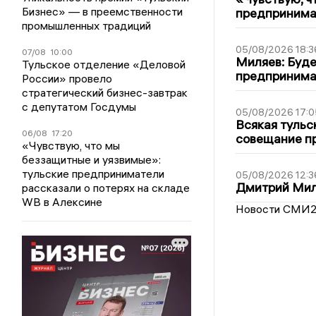
Бизнес» — в преемственности
предпринимат
промышленных традиций
05/08/2026 18:3
07/08
10:00
Миляев: Буде
Тульское отделение «Деловой
предпринима
России» провело
стратегический бизнес-завтрак
с депутатом Госдумы
05/08/2026 17:0
Всякая тульс
06/08
17:20
совещание пр
«Чувствую, что мы
беззащитные и уязвимые»:
тульские предприниматели
05/08/2026 12:3
Дмитрий Мил
рассказали о потерях на складе
WB в Алексине
Новости СМИ