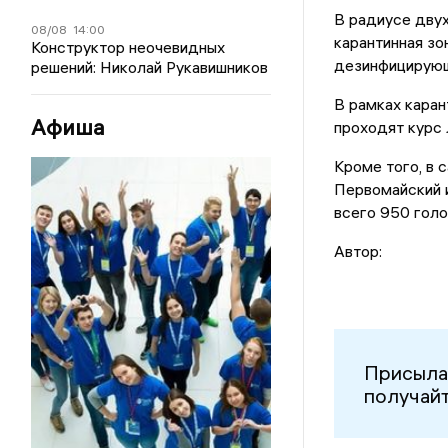
В радиусе двух
08/08
14:00
карантинная зо
Конструктор неочевидных
дезинфицирующ
решений: Николай Рукавишников
В рамках каран
Афиша
проходят курс 
Кроме того, в 
Первомайский и
всего 950 голо
Автор:
Присыла
получайт