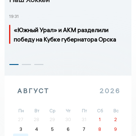
19:31
«Южный Урал» и АКМ разделили
победу на Кубке губернатора Орска
АВГУСТ
2026
Пн
Вт
Ср
Чт
Пт
Сб
Вс
27
28
29
30
31
1
2
3
4
5
6
7
8
9