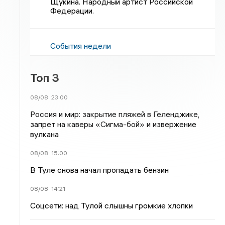
Щукина. Народный артист Российской
Федерации.
События недели
Топ 3
08/08
23:00
Россия и мир: закрытие пляжей в Геленджике,
запрет на каверы «Сигма-бой» и извержение
вулкана
08/08
15:00
В Туле снова начал пропадать бензин
08/08
14:21
Соцсети: над Тулой слышны громкие хлопки