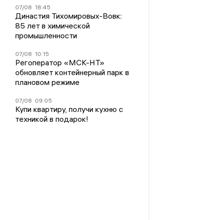
07/08
18:45
Династия Тихомировых-Вовк:
85 лет в химической
промышленности
07/08
10:15
Регоператор «МСК-НТ»
обновляет контейнерный парк в
плановом режиме
07/08
09:05
Купи квартиру, получи кухню с
техникой в подарок!