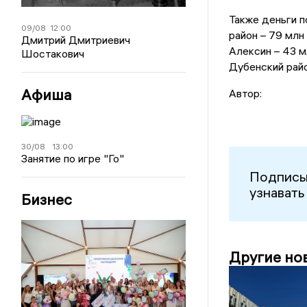
Также деньги п
09/08
12:00
район – 79 млн 
Дмитрий Дмитриевич
Алексин – 43 мл
Шостакович
Дубенский райо
Афиша
Автор:
30/08
13:00
Занятие по игре "Го"
Подписы
узнавать
Бизнес
Другие но