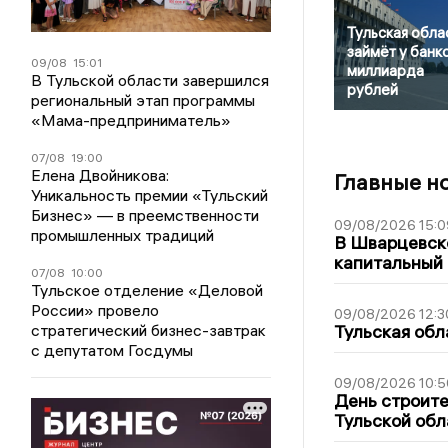
Тульская обла
займёт у банк
09/08
15:01
миллиарда
В Тульской области завершился
рублей
региональный этап программы
«Мама-предприниматель»
07/08
19:00
Елена Двойникова:
Главные н
Уникальность премии «Тульский
Бизнес» — в преемственности
09/08/2026 15:0
промышленных традиций
В Шварцевско
капитальный 
07/08
10:00
Тульское отделение «Деловой
России» провело
09/08/2026 12:3
стратегический бизнес-завтрак
Тульская обл
с депутатом Госдумы
09/08/2026 10:5
День строите
Тульской обл