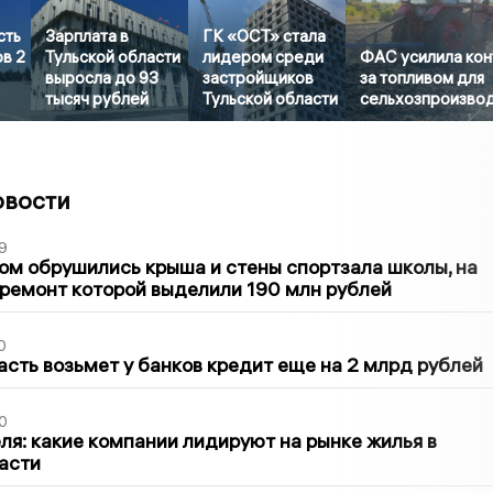
сть
Зарплата в
ГК «ОСТ» стала
ов 2
Тульской области
лидером среди
ФАС усилила кон
выросла до 93
застройщиков
за топливом для
тысяч рублей
Тульской области
сельхозпроизво
овости
9
м обрушились крыша и стены спортзала школы, на
ремонт которой выделили 190 млн рублей
0
асть возьмет у банков кредит еще на 2 млрд рублей
0
ля: какие компании лидируют на рынке жилья в
асти