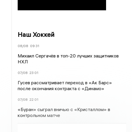
Наш Хоккей
08/08
09:31
Михаил Сергачёв в топ-20 лучших защитников
НХЛ
07/08
23:01
Гусев рассматривает переход в «Ак Барс»
после окончания контракта с «Динамо»
07/08
22:01
«Буран» сыграл вничью с «Кристаллом» в
контрольном матче