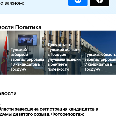
 о важном:
вости Политика
Депутаты от
Тульский
Тульской области
избирком
в Госдуме
Тульская область
зарегистрировала
улучшили позиции
зарегистрирова
16 кандидатов в
в рейтинге
7 кандидатов в
Госдуму
полезности
Госдуму
овости
5
бласти завершена регистрация кандидатов в
думы девятого созыва. Фоторепортаж