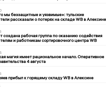
0
то мы беззащитные и уязвимые»: тульские
ели рассказали о потерях на складе WB в Алексине
6
т создана рабочая группа по оказанию содействия
телям и работникам сортировочного центра WB
5
кая магия имеет рациональное начало. Оперативное
авительства 4 августа
6
яев прибыл к горящему складу WB в Алексине
2