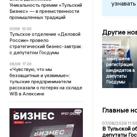
узнавать
Уникальность премии «Тульский
Бизнес» — в преемственности
промышленных традиций
07/08
10:00
Другие но
Тульское отделение «Деловой
России» провело
стратегический бизнес-завтрак
В Тульской
с депутатом Госдумы
области
завершена
06/08
17:20
регистрация
«Чувствую, что мы
кандидатов в
беззащитные и уязвимые»:
депутаты
тульские предприниматели
Госдумы
рассказали о потерях на складе
WB в Алексине
Главные н
07/08/2026 11:5
В Тульской о
депутаты Гос