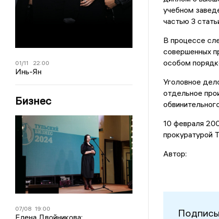
учебном заведе
частью 3 стать
В процессе сле
совершенных пр
особом порядк
01/11
22:00
Инь-Ян
Уголовное дел
отдельное про
Бизнес
обвинительного
10 февраля 20
прокуратурой Т
Автор:
07/08
19:00
Подписы
Елена Двойникова: