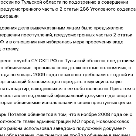
оссии по Тульской области по подозрению в совершении
предусмотренного частью 2 статьи 286 Уголовного кодекса
дерации.
дования дела вышеуказанным лицам было предъявлено
вершении преступлений, предусмотренных частью 2 статьи
Ф, и в отношении них избиралась мера пресечения виде
 стражу.
пресс-служба СУ СКП РФ по Тульской области, следствием
то обвиняемые, превышая свои должностные полномочия, с
ода по январь 2009 года незаконно требовали от одной из
организаций безвозмездно передать в муниципальную
пять квартир, находившихся в ее собственности. При этом с
ыл составлен подложный официальный документ-договор о
торые обвиняемые использовали в своих преступных целях.
рь Потапов обвиняется в том, что в ноябре 2008 года он с
должность главы администрации МО город Новомосковск
го района использовал заведомо подложный документ-
м образовании, фактически не пройдя обучение в высшем