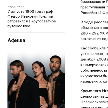
безопасности Р
преступления, 
07/08
17:00
7 августа 1803 года граф
Российской Фе
Федор Иванович Толстой
отправился в кругосветное
В ходе рассле
путешествие
обвинение в со
286 и 292 УК Р
заключения под
Афиша
Как сообщила 
установлено, ч
декабря 2008 г
коммерческих 
собственность 
их участием б
намерениях, ко
Кроме того Иго
целью занять 
Новомосковско
диплом о высше