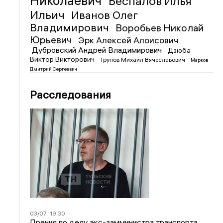
Николаевич
Беспалов Илья
Ильич
Иванов Олег
Владимирович
Воробьев Николай
Юрьевич
Эрк Алексей Алоисович
Дубровский Андрей Владимирович
Дзюба
Виктор Викторович
Трунов Михаил Вячеславович
Марков
Дмитрий Сергеевич
Расследования
03/07
19:30
Прения по делу экс-замминистра транспорта