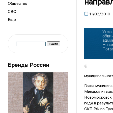
направл
Общество
СВО
11/02/2010
Бренды России
©
муниципальног
Глава муницип
Минаков и глав
Новомосковск 
года в резуль
СКП РФ по Тул