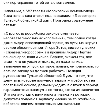
сих пор управляет этой сетью магазинов.
Напомним, в №7 газеты «Московский комсомолец»
была напечатана статья под названием: «Дезертир из
Тульской областной Думы». Приводим содержание
статьи:
«Строгость российских законов смягчается
необязательностью их исполнения», тем более когда
даже лидер оппозиционной партии, по сути, манкирует
своими обязанностями. Игорь Зотов, лидер тульских
«справедливороссов», а в прошлом лидер Партии
пенсионеров, взял и исчез. Вернее, скажем так, все
знают, что он уехал отдыхать, он даже написал
заявление на отпуск, которое, правда, не подписали, то
есть по закону он должен работать. Позиция
руководства Тульской областной Думы - в том, что
депутаты, которые получают зарплату и работают на
постоянной основе, должны уходить в отпуск в период
парламентских каникул, а не тогда, когда им захочется.
Это логично, мы с вами налоги платим, из которых
депутаты получают зарплату именно за то, чтобы они
работали, причем, желательно, максимально