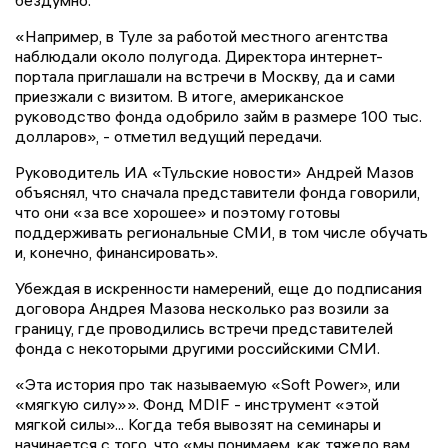
бездумно.
«Например, в Туле за работой местного агентства
наблюдали около полугода. Директора интернет-
портала приглашали на встречи в Москву, да и сами
приезжали с визитом. В итоге, американское
руководство фонда одобрило займ в размере 100 тыс.
долларов», - отметил ведущий передачи.
Руководитель ИА «Тульские новости» Андрей Мазов
объяснял, что сначала представители фонда говорили,
что они «за все хорошее» и поэтому готовы
поддерживать региональные СМИ, в том числе обучать
и, конечно, финансировать».
Убеждая в искренности намерений, еще до подписания
договора Андрея Мазова несколько раз возили за
границу, где проводились встречи представителей
фонда с некоторыми другими российскими СМИ.
«Эта история про так называемую «Soft Power», или
«мягкую силу»». Фонд MDIF - инструмент «этой
мягкой силы»... Когда тебя вывозят на семинары и
начинается с того, что «мы понимаем, как тяжело вам