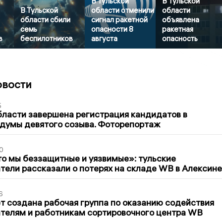
В Тульской
В Тульской
В Тульской
области отменили
области
области сбили
сигнал ракетной
объявлена
семь
опасности 8
ракетная
в
беспилотников
августа
опасность
овости
5
бласти завершена регистрация кандидатов в
думы девятого созыва. Фоторепортаж
0
то мы беззащитные и уязвимые»: тульские
ели рассказали о потерях на складе WB в Алексине
6
т создана рабочая группа по оказанию содействия
телям и работникам сортировочного центра WB