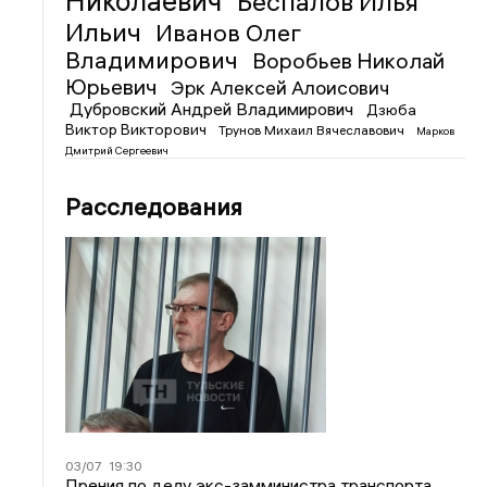
Николаевич
Беспалов Илья
Ильич
Иванов Олег
Владимирович
Воробьев Николай
Юрьевич
Эрк Алексей Алоисович
Дубровский Андрей Владимирович
Дзюба
Виктор Викторович
Трунов Михаил Вячеславович
Марков
Дмитрий Сергеевич
Расследования
03/07
19:30
Прения по делу экс-замминистра транспорта