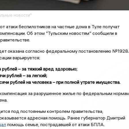
льные новости"
т атаки беспилотников на частные дома в Туле получат
омпенсации. Об этом "Тульским новостям" сообщили в
правительстве.
ет оказана согласно федеральному постановлению №1928.
ации варьируется:
 рублей – за тяжкий вред здоровью;
чи рублей – за легкий;
сячи рублей на человека – при полной утрате имущества.
, компенсация за разрушенное жилье по федеральным норма
ена.
ится под постоянным контролем правительства,
оказывается адресная помощь. Ранее губернатор Дмитрий
щал
помощь семье, пострадавшей от атаки БПЛА.