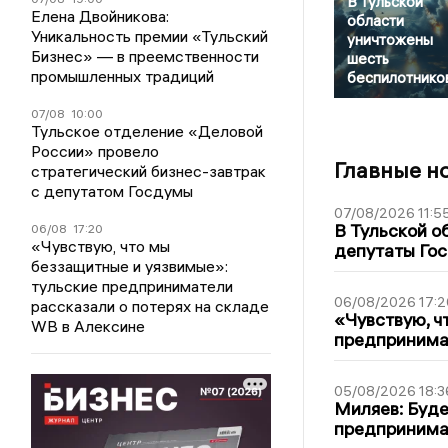
В Тульской
Елена Двойникова:
области
Уникальность премии «Тульский
уничтожены
Бизнес» — в преемственности
шесть
промышленных традиций
беспилотнико
07/08
10:00
Тульское отделение «Деловой
России» провело
Главные н
стратегический бизнес-завтрак
с депутатом Госдумы
07/08/2026 11:5
В Тульской о
06/08
17:20
«Чувствую, что мы
депутаты Гос
беззащитные и уязвимые»:
тульские предприниматели
06/08/2026 17:2
рассказали о потерях на складе
«Чувствую, ч
WB в Алексине
предпринимат
05/08/2026 18:3
Миляев: Буде
предпринима