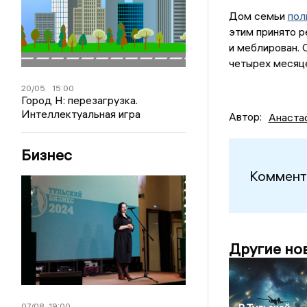
Дом семьи
пол
этим принято р
и меблирован. 
четырех месяц
20/05
15:00
Город Н: перезагрузка.
Интеллектуальная игра
Автор:
Анаста
Бизнес
Коммент
Другие но
07/08
19:00