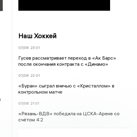
Наш Хоккей
07/08
23:01
Гусев рассматривает переход в «Ак Барс»
после окончания контракта с «Динамо»
07/08
22:01
«Буран» сыграл вничью с «Кристаллом» в
контрольном матче
м
07/08
21:01
«Рязань-ВДВ» победила на ЦСКА-Арене со
счётом 4:2