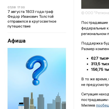
07/08
17:00
7 августа 1803 года граф
© ООО "Региона
Федор Иванович Толстой
отправился в кругосветное
Пострадавшие о
путешествие
федеральные к
региональном 
Афиша
Поддержка буд
Размер компенс
627 тысяч
313,5 тыся
156,75 ты
В то же время
не предусмотр
Ситуация наход
пострадавшим 
Миляев
пообе