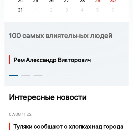
24
25
26
27
28
29
30
31
1
2
3
4
5
6
100 самых влиятельных людей
Рем Александр Викторович
Интересные новости
07/08
11:22
Туляки сообщают о хлопках над города