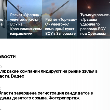
Расчёт «Ураган»
Тульские расчет
но
уничтожил силы
Расчёт «Торнадо-
«Градов»
за
ВСУ на
С» уничтожил
ударили по
Краснолиманском
командный пункт
резервам ВСУ
направлении
ВСУ в Запорожье
под Ореховом
овости
0
ля: какие компании лидируют на рынке жилья в
асти. Видео
5
бласти завершена регистрация кандидатов в
думы девятого созыва. Фоторепортаж