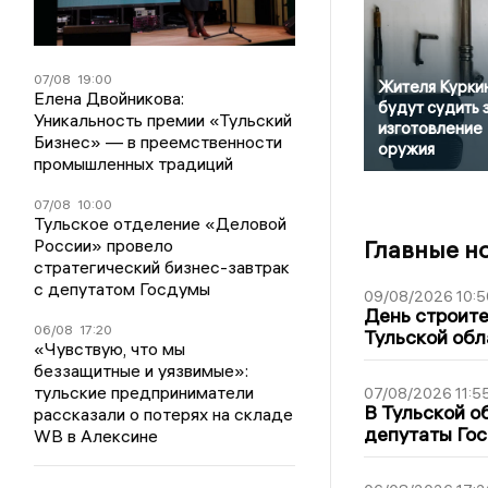
07/08
19:00
Жителя Курки
Елена Двойникова:
будут судить 
Уникальность премии «Тульский
изготовление
Бизнес» — в преемственности
оружия
промышленных традиций
07/08
10:00
Тульское отделение «Деловой
России» провело
Главные н
стратегический бизнес-завтрак
с депутатом Госдумы
09/08/2026 10:5
День строите
06/08
17:20
Тульской обл
«Чувствую, что мы
беззащитные и уязвимые»:
тульские предприниматели
07/08/2026 11:5
В Тульской о
рассказали о потерях на складе
депутаты Гос
WB в Алексине