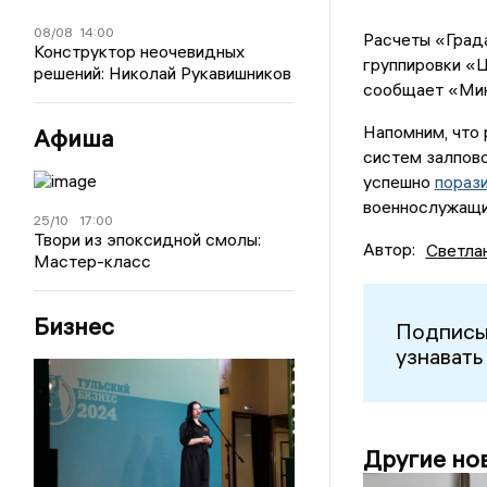
08/08
14:00
Расчеты «Град
Конструктор неочевидных
группировки «Ц
решений: Николай Рукавишников
сообщает «Мин
Напомним, что 
Афиша
систем залпово
успешно
пораз
военнослужащи
25/10
17:00
Твори из эпоксидной смолы:
Автор:
Светла
Мастер-класс
Бизнес
Подписы
узнавать
Другие но