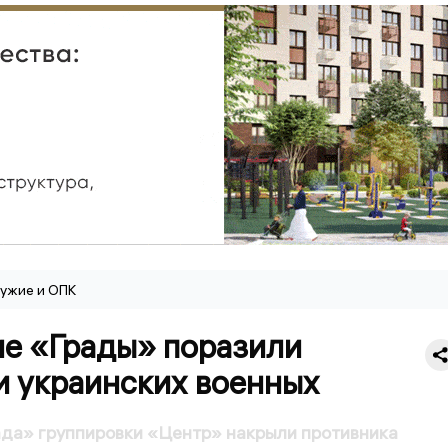
ужие и ОПК
ие «Грады» поразили
и украинских военных
да» группировки «Центр» накрыли противника