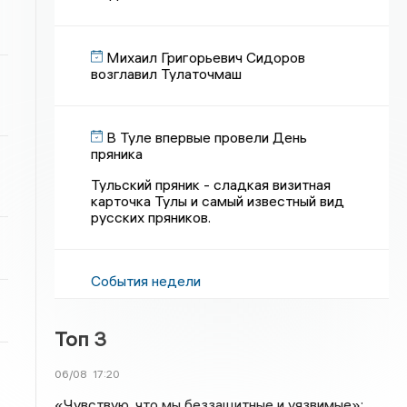
Михаил Григорьевич Сидоров
возглавил Тулаточмаш
В Туле впервые провели День
пряника
Тульский пряник - сладкая визитная
карточка Тулы и самый известный вид
русских пряников.
События недели
Топ 3
06/08
17:20
«Чувствую, что мы беззащитные и уязвимые»: