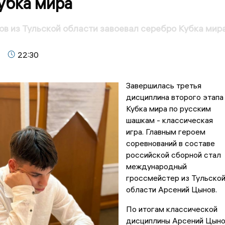
убка мира
в из Тульской области завоевал серебро Кубка мир
22:30
Завершилась третья
дисциплина второго этапа
Кубка мира по русским
шашкам - классическая
игра. Главным героем
соревнований в составе
российской сборной стал
международный
гроссмейстер из Тульско
области Арсений Цынов.
По итогам классической
дисциплины Арсений Цын