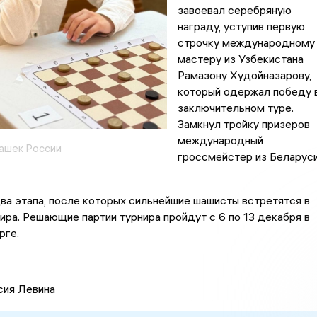
завоевал серебряную
награду, уступив первую
строчку международному
мастеру из Узбекистана
Рамазону Худойназарову,
который одержал победу 
заключительном туре.
Замкнул тройку призеров
международный
ашек России
гроссмейстер из Беларус
а этапа, после которых сильнейшие шашисты встретятся в
ира. Решающие партии турнира пройдут с 6 по 13 декабря в
рге.
сия Левина