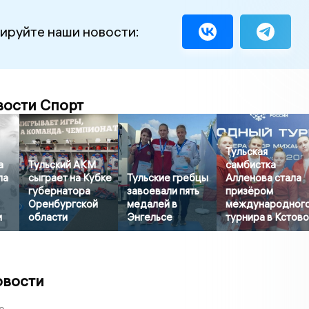
ируйте наши новости:
вости Спорт
Тульская
а
Тульский АКМ
самбистка
ла
сыграет на Кубке
Тульские гребцы
Алленова стала
губернатора
завоевали пять
призёром
Оренбургской
медалей в
международног
и
области
Энгельсе
турнира в Кстов
овости