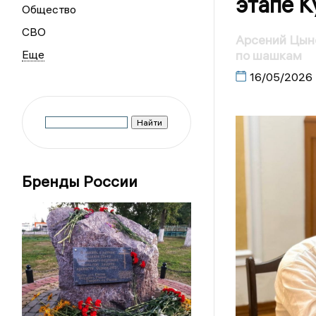
этапе К
Общество
СВО
Арсений Цыно
по шашкам
16/05/2026
Бренды России