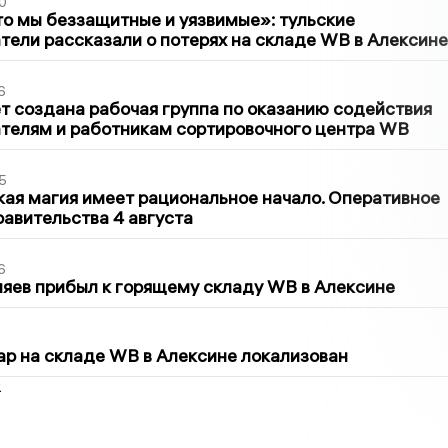
0
то мы беззащитные и уязвимые»: тульские
ели рассказали о потерях на складе WB в Алексине
6
т создана рабочая группа по оказанию содействия
телям и работникам сортировочного центра WB
5
кая магия имеет рациональное начало. Оперативное
авительства 4 августа
6
яев прибыл к горящему складу WB в Алексине
5
р на складе WB в Алексине локализован
2