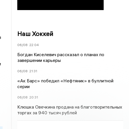
Наш Хоккей
в
06/08
22:04
Богдан Киселевич рассказал о планах по
завершении карьеры
и
06/08
21:31
«Ак Барс» победил «Нефтяник» в буллитной
серии
06/08
20:31
Клюшка Овечкина продана на благотворительных
торгах за 940 тысяч рублей