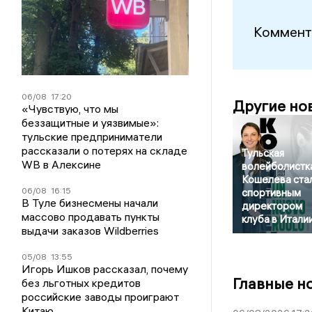
Коммент
06/08
17:20
Другие но
«Чувствую, что мы
беззащитные и уязвимые»:
тульские предприниматели
рассказали о потерях на складе
Тульская
WB в Алексине
волейболистк
Кошелева ста
06/08
16:15
спортивным
В Туле бизнесмены начали
директором
массово продавать пункты
клуба в Итали
выдачи заказов Wildberries
05/08
13:55
Игорь Ишков рассказал, почему
Главные н
без льготных кредитов
российские заводы проиграют
Китаю