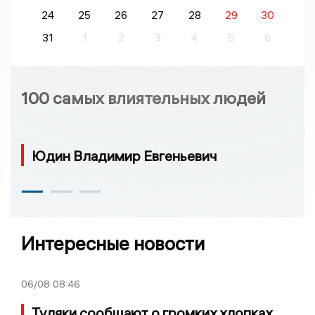
24
25
26
27
28
29
30
31
1
2
3
4
5
6
100 самых влиятельных людей
Юдин Владимир Евгеньевич
Интересные новости
06/08
08:46
Туляки сообщают о громких хлопках