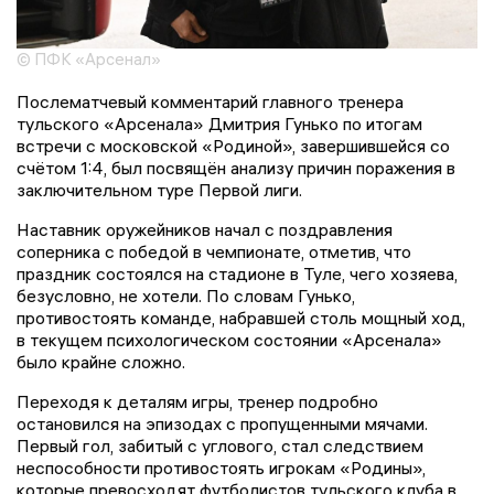
© ПФК «Арсенал»
Послематчевый комментарий главного тренера
тульского «Арсенала» Дмитрия Гунько по итогам
встречи с московской «Родиной», завершившейся со
счётом 1:4, был посвящён анализу причин поражения в
заключительном туре Первой лиги.
Наставник оружейников начал с поздравления
соперника с победой в чемпионате, отметив, что
праздник состоялся на стадионе в Туле, чего хозяева,
безусловно, не хотели. По словам Гунько,
противостоять команде, набравшей столь мощный ход,
в текущем психологическом состоянии «Арсенала»
было крайне сложно.
Переходя к деталям игры, тренер подробно
остановился на эпизодах с пропущенными мячами.
Первый гол, забитый с углового, стал следствием
неспособности противостоять игрокам «Родины»,
которые превосходят футболистов тульского клуба в