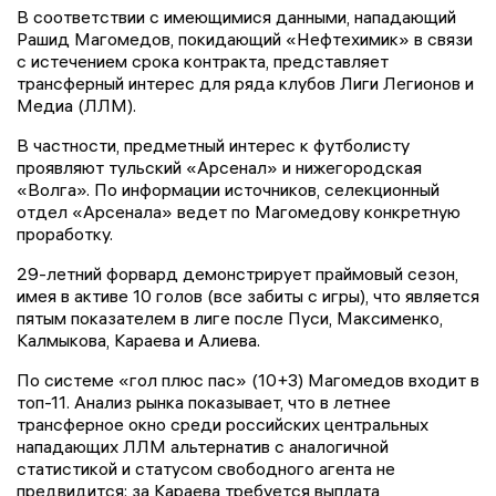
В соответствии с имеющимися данными, нападающий
Рашид Магомедов, покидающий «Нефтехимик» в связи
с истечением срока контракта, представляет
трансферный интерес для ряда клубов Лиги Легионов и
Медиа (ЛЛМ).
В частности, предметный интерес к футболисту
проявляют тульский «Арсенал» и нижегородская
«Волга». По информации источников, селекционный
отдел «Арсенала» ведет по Магомедову конкретную
проработку.
29-летний форвард демонстрирует праймовый сезон,
имея в активе 10 голов (все забиты с игры), что является
пятым показателем в лиге после Пуси, Максименко,
Калмыкова, Караева и Алиева.
По системе «гол плюс пас» (10+3) Магомедов входит в
топ-11. Анализ рынка показывает, что в летнее
трансферное окно среди российских центральных
нападающих ЛЛМ альтернатив с аналогичной
статистикой и статусом свободного агента не
предвидится: за Караева требуется выплата