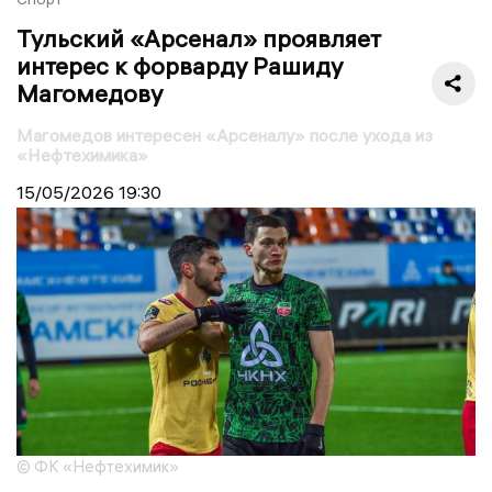
Тульский «Арсенал» проявляет
интерес к форварду Рашиду
Магомедову
Магомедов интересен «Арсеналу» после ухода из
«Нефтехимика»
15/05/2026
19:30
© ФК «Нефтехимик»