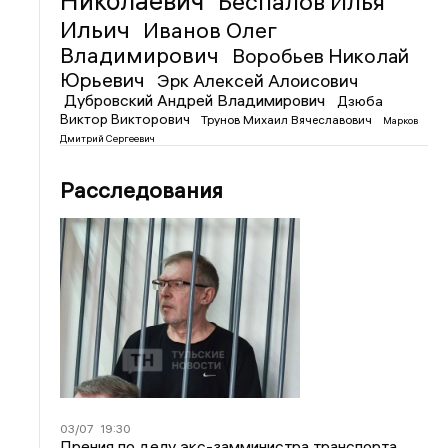
Николаевич
Беспалов Илья
Ильич
Иванов Олег
Владимирович
Воробьев Николай
Юрьевич
Эрк Алексей Алоисович
Дубровский Андрей Владимирович
Дзюба
Виктор Викторович
Трунов Михаил Вячеславович
Марков
Дмитрий Сергеевич
Расследования
03/07
19:30
Прения по делу экс-замминистра транспорта