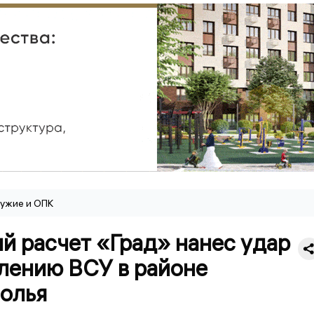
ужие и ОПК
й расчет «Град» нанес удар
плению ВСУ в районе
олья