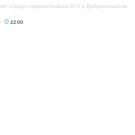
чёт «Град» поразил войска ВСУ в Добропольском
22:00