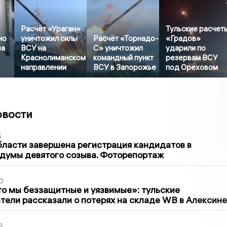
Расчёт «Ураган»
Тульские расчет
но
уничтожил силы
Расчёт «Торнадо-
«Градов»
за
ВСУ на
С» уничтожил
ударили по
Краснолиманском
командный пункт
резервам ВСУ
направлении
ВСУ в Запорожье
под Ореховом
овости
5
бласти завершена регистрация кандидатов в
думы девятого созыва. Фоторепортаж
0
то мы беззащитные и уязвимые»: тульские
ели рассказали о потерях на складе WB в Алексине
6