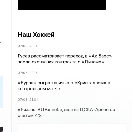
Наш Хоккей
х
07/08
23:01
Гусев рассматривает переход в «Ак Барс»
после окончания контракта с «Динамо»
07/08
22:01
«Буран» сыграл вничью с «Кристаллом» в
контрольном матче
07/08
21:01
«Рязань-ВДВ» победила на ЦСКА-Арене со
счётом 4:2