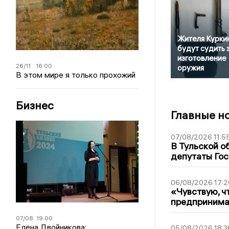
Жителя Курки
будут судить 
изготовление
26/11
16:00
оружия
В этом мире я только прохожий
Бизнес
Главные н
07/08/2026 11:5
В Тульской о
депутаты Гос
06/08/2026 17:2
«Чувствую, ч
предпринимат
07/08
19:00
Елена Двойникова:
05/08/2026 18:3