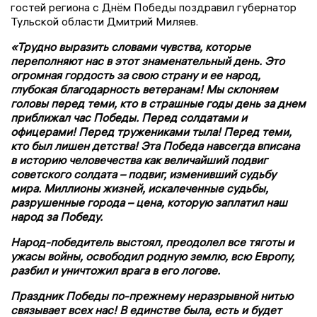
гостей региона с Днём Победы поздравил губернатор
Тульской области Дмитрий Миляев.
«Трудно выразить словами чувства, которые
переполняют нас в этот знаменательный день. Это
огромная гордость за свою страну и ее народ,
глубокая благодарность ветеранам! Мы склоняем
головы перед теми, кто в страшные годы день за днем
приближал час Победы. Перед солдатами и
офицерами! Перед тружениками тыла! Перед теми,
кто был лишен детства! Эта Победа навсегда вписана
в историю человечества как величайший подвиг
советского солдата – подвиг, изменивший судьбу
мира. Миллионы жизней, искалеченные судьбы,
разрушенные города – цена, которую заплатил наш
народ за Победу.
Народ-победитель выстоял, преодолел все тяготы и
ужасы войны, освободил родную землю, всю Европу,
разбил и уничтожил врага в его логове.
Праздник Победы по-прежнему неразрывной нитью
связывает всех нас! В единстве была, есть и будет