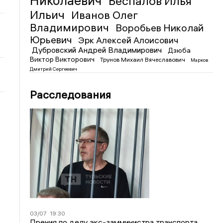
Николаевич
Беспалов Илья
Ильич
Иванов Олег
Владимирович
Воробьев Николай
Юрьевич
Эрк Алексей Алоисович
Дубровский Андрей Владимирович
Дзюба
Виктор Викторович
Трунов Михаил Вячеславович
Марков
Дмитрий Сергеевич
Расследования
03/07
19:30
Прения по делу экс-замминистра транспорта