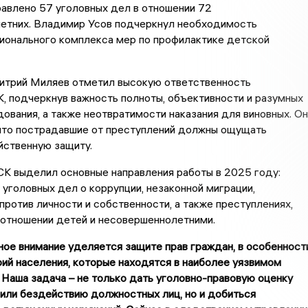
равлено 57 уголовных дел в отношении 72
етних. Владимир Усов подчеркнул необходимость
ионального комплекса мер по профилактике детской
итрий Миляев отметил высокую ответственность
, подчеркнув важность полноты, объективности и разумных
ования, а также неотвратимости наказания для виновных. Он
 что пострадавшие от преступлений должны ощущать
йственную защиту.
К выделил основные направления работы в 2025 году:
уголовных дел о коррупции, незаконной миграции,
против личности и собственности, а также преступлениях,
 отношении детей и несовершеннолетними.
ое внимание уделяется защите прав граждан, в особенност
рий населения, которые находятся в наиболее уязвимом
 Наша задача – не только дать уголовно-правовую оценку
или бездействию должностных лиц, но и добиться