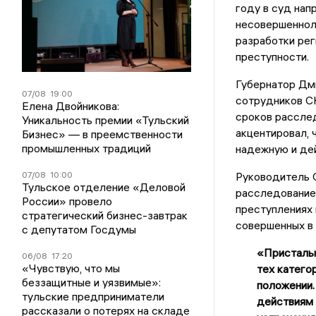
году в суд нап
несовершеннол
разработки рег
преступности.
Губернатор Дм
07/08
19:00
сотрудников СК
Елена Двойникова:
сроков расслед
Уникальность премии «Тульский
акцентировал,
Бизнес» — в преемственности
промышленных традиций
надежную и де
07/08
10:00
Руководитель С
Тульское отделение «Деловой
расследование 
России» провело
преступлениях 
стратегический бизнес-завтрак
совершенных в
с депутатом Госдумы
«Пристальн
06/08
17:20
«Чувствую, что мы
тех катего
беззащитные и уязвимые»:
положении.
тульские предприниматели
действиям 
рассказали о потерях на складе