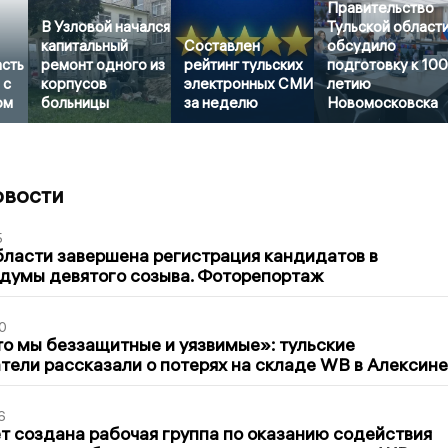
Правительство
В Узловой начался
Тульской област
капитальный
Составлен
обсудило
асть
ремонт одного из
рейтинг тульских
подготовку к 100
 с
корпусов
электронных СМИ
летию
ом
больницы
за неделю
Новомосковска
овости
5
бласти завершена регистрация кандидатов в
думы девятого созыва. Фоторепортаж
0
то мы беззащитные и уязвимые»: тульские
ели рассказали о потерях на складе WB в Алексине
6
т создана рабочая группа по оказанию содействия