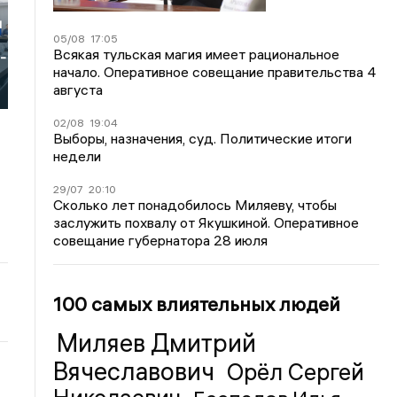
и
05/08
17:05
Всякая тульская магия имеет рациональное
-
начало. Оперативное совещание правительства 4
августа
02/08
19:04
Выборы, назначения, суд. Политические итоги
недели
29/07
20:10
Сколько лет понадобилось Миляеву, чтобы
заслужить похвалу от Якушкиной. Оперативное
совещание губернатора 28 июля
100 самых влиятельных людей
Миляев Дмитрий
Вячеславович
Орёл Сергей