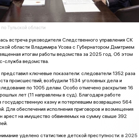
 по Тульской области
лась встреча руководителя Следственного управления СК
ьской области Владимира Усова с Губернатором Дмитрием
вященная итогам работы ведомства за 2025 год. Об этом
с-служба ведомства.
 представил ключевые показатели: следователи 1352 раза
ста происшествий, возбудили 1534 уголовных дела и
следование по 1005 делам. Особо отмечено раскрытие 16
рошлых лет (11 направлены в суд). Благодаря работе
в государственную казну и потерпевшим возвращено 564
й. Для обеспечения исполнения приговоров и возмещения
н арест на имущество обвиняемых на сумму свыше 392
ей.
нимание уделено статистике детской преступности: в 2025