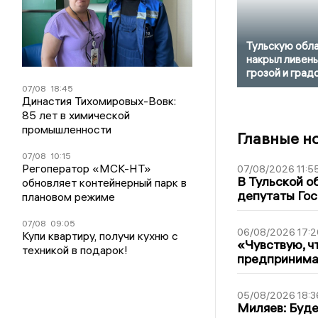
Тульскую обл
накрыл ливень
грозой и град
07/08
18:45
Династия Тихомировых-Вовк:
85 лет в химической
промышленности
Главные н
07/08
10:15
Регоператор «МСК-НТ»
07/08/2026 11:5
В Тульской о
обновляет контейнерный парк в
депутаты Гос
плановом режиме
07/08
09:05
06/08/2026 17:2
Купи квартиру, получи кухню с
«Чувствую, ч
техникой в подарок!
предпринимат
05/08/2026 18:3
Миляев: Буде