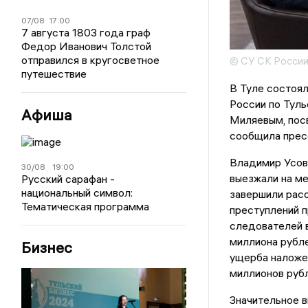
07/08
17:00
7 августа 1803 года граф
Федор Иванович Толстой
отправился в кругосветное
© СУ СК России
путешествие
В Туле состоя
России по Тул
Афиша
Миляевым, пос
сообщила прес
Владимир Усов
30/08
19:00
выезжали на ме
Русский сарафан -
национальный символ:
завершили рас
Тематическая программа
преступлений п
следователей 
миллиона рубле
Бизнес
ущерба наложе
миллионов рубл
Значительное в