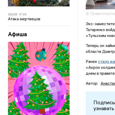
© Правительств
06/08
17:00
Атака мертвецов
Экс-заместите
Татаренко войд
Афиша
«Тульским ново
Теперь он займ
области Дмитр
Ранее
стало из
«Акрон холдинг
днем в правите
Автор:
Анаста
Подписы
узнавать