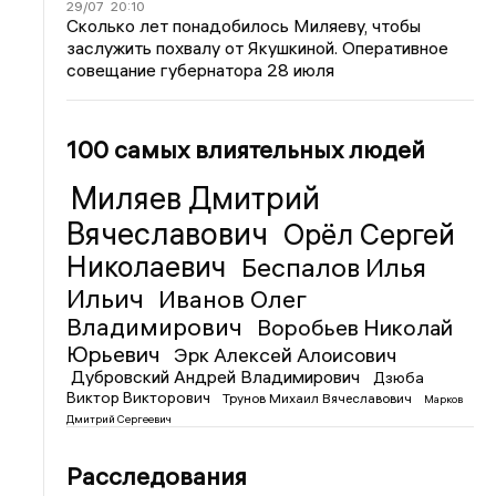
29/07
20:10
Сколько лет понадобилось Миляеву, чтобы
заслужить похвалу от Якушкиной. Оперативное
совещание губернатора 28 июля
100 самых влиятельных людей
Миляев Дмитрий
Вячеславович
Орёл Сергей
Николаевич
Беспалов Илья
Ильич
Иванов Олег
Владимирович
Воробьев Николай
Юрьевич
Эрк Алексей Алоисович
Дубровский Андрей Владимирович
Дзюба
Виктор Викторович
Трунов Михаил Вячеславович
Марков
Дмитрий Сергеевич
Расследования