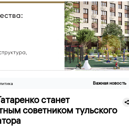
Важная новость
литика
атаренко станет
тным советником тульского
атора