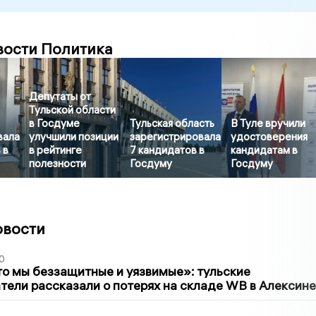
вости Политика
Депутаты от
Тульской области
в Госдуме
Тульская область
В Туле вручили
вала
улучшили позиции
зарегистрировала
удостоверения
 в
в рейтинге
7 кандидатов в
кандидатам в
полезности
Госдуму
Госдуму
овости
0
то мы беззащитные и уязвимые»: тульские
ели рассказали о потерях на складе WB в Алексине