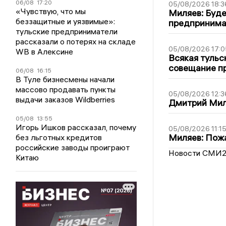
06/08
17:20
05/08/2026 18:3
«Чувствую, что мы
Миляев: Буде
беззащитные и уязвимые»:
предпринима
тульские предприниматели
рассказали о потерях на складе
05/08/2026 17:0
WB в Алексине
Всякая тульс
совещание пр
06/08
16:15
В Туле бизнесмены начали
массово продавать пункты
05/08/2026 12:3
выдачи заказов Wildberries
Дмитрий Мил
05/08
13:55
Игорь Ишков рассказал, почему
05/08/2026 11:1
Миляев: Пожа
без льготных кредитов
российские заводы проиграют
Новости СМИ
Китаю