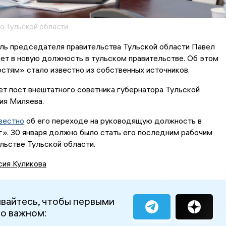
о Тульской области
ль председателя правительства Тульской области Павел
ет в новую должность в тульском правительстве. Об этом
стям» стало известно из собственных источников.
ет пост внештатного советника губернатора Тульской
ия Миляева.
вестно
об его переходе на руководящую должность в
». 30 января должно было стать его последним рабочим
льстве Тульской области.
сия Куликова
вайтесь, чтобы первыми
 о важном: