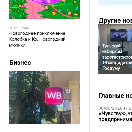
Другие но
28/12
15:00
Новогоднее приключение
Колобка и Ко. Новогодний
мюзикл
Тульский
избирком
зарегистриро
Бизнес
16 кандидатов
Госдуму
Главные н
06/08/2026 17:2
«Чувствую, ч
предпринимат