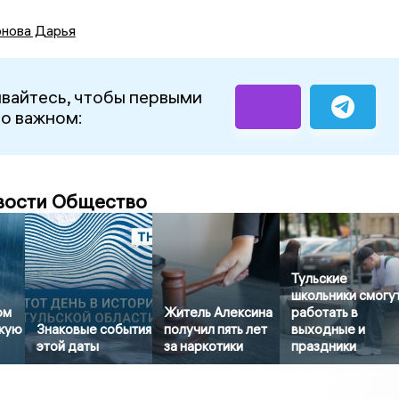
нова Дарья
вайтесь, чтобы первыми
 о важном:
вости Общество
Тульские
школьники смогу
ом
Житель Алексина
работать в
скую
Знаковые события
получил пять лет
выходные и
этой даты
за наркотики
праздники