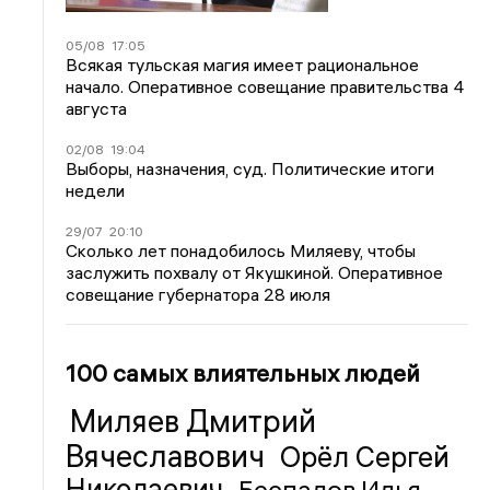
05/08
17:05
Всякая тульская магия имеет рациональное
начало. Оперативное совещание правительства 4
августа
02/08
19:04
Выборы, назначения, суд. Политические итоги
недели
29/07
20:10
Сколько лет понадобилось Миляеву, чтобы
заслужить похвалу от Якушкиной. Оперативное
совещание губернатора 28 июля
100 самых влиятельных людей
Миляев Дмитрий
Вячеславович
Орёл Сергей
Николаевич
Беспалов Илья