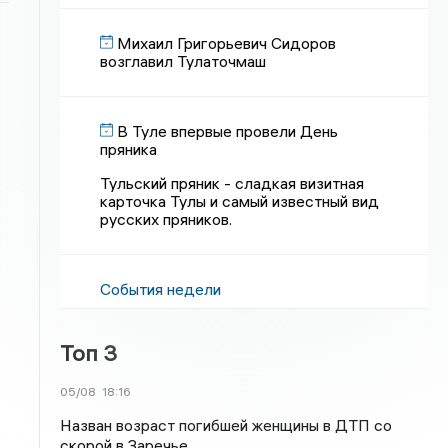
Михаил Григорьевич Сидоров
возглавил Тулаточмаш
В Туле впервые провели День
пряника
Тульский пряник - сладкая визитная
карточка Тулы и самый известный вид
русских пряников.
События недели
Топ 3
05/08
18:16
Назван возраст погибшей женщины в ДТП со
скорой в Заречье