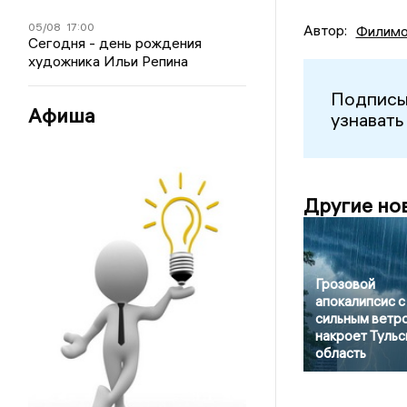
05/08
17:00
Автор:
Филимо
Сегодня - день рождения
художника Ильи Репина
Подписы
Афиша
узнавать
Другие но
Грозовой
апокалипсис с
сильным ветр
накроет Туль
область