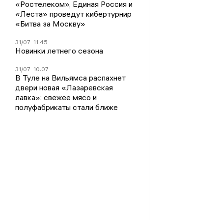
«Ростелеком», Единая Россия и
«Леста» проведут кибертурнир
«Битва за Москву»
31/07
11:45
Новинки летнего сезона
31/07
10:07
В Туле на Вильямса распахнет
двери новая «Лазаревская
лавка»: свежее мясо и
полуфабрикаты стали ближе