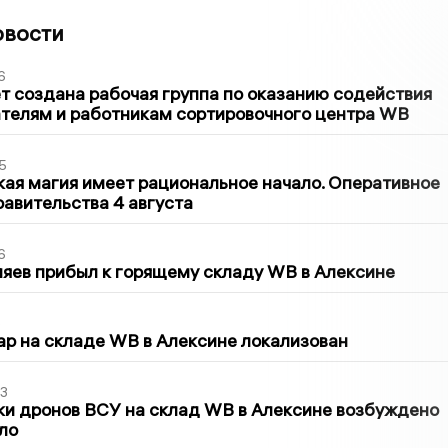
овости
6
т создана рабочая группа по оказанию содействия
телям и работникам сортировочного центра WB
5
кая магия имеет рациональное начало. Оперативное
авительства 4 августа
6
яев прибыл к горящему складу WB в Алексине
5
р на складе WB в Алексине локализован
3
ки дронов ВСУ на склад WB в Алексине возбуждено
ло