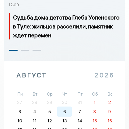
12:00
Судьба дома детства Глеба Успенского
в Туле: жильцов расселили, памятник
ждет перемен
АВГУСТ
2026
Пн
Вт
Ср
Чт
Пт
Сб
Вс
27
28
29
30
31
1
2
3
4
5
6
7
8
9
10
11
12
13
14
15
16