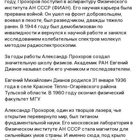
году, Прохоров поступил в аспирантуру Физического
института АН СССР (ФИАН). Его научная карьера была
прервана войной. Он ушел на фронт добровольцем,
воевал в пехоте, был разведчиком, дважды тяжело
ранен. В 1944 году был демобилизован по
инвалидности и вернулся к научной работе и занялся
исследованием колебательных спектров молекул
методом радиоспектроскопии.
За годы работы Александр Прохоров создал
значительную школу физиков. Академик РАН Евгений
Дианов называл себя его учеником и последователем.
Евгений Михайлович Дианов родился 31 января 1936
года в селе Красное Тёпло-Огарёвского района
Тульской области. В 1960 году окончил физический
факультет МГУ.
Александр Прохоров, один из творцов лазера, чье
открытие перевернуло мир, был титаном
фундаментальной науки. Его московская лаборатория в
Физическом институте АН СССР стала магнитом для
сильнейших умов страны. И именно сюда, под крыло