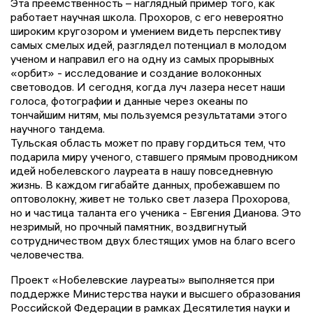
Эта преемственность – наглядный пример того, как
работает научная школа. Прохоров, с его невероятно
широким кругозором и умением видеть перспективу
самых смелых идей, разглядел потенциал в молодом
ученом и направил его на одну из самых прорывных
«орбит» - исследование и создание волоконных
световодов. И сегодня, когда луч лазера несет наши
голоса, фотографии и данные через океаны по
тончайшим нитям, мы пользуемся результатами этого
научного тандема.
Тульская область может по праву гордиться тем, что
подарила миру ученого, ставшего прямым проводником
идей нобелевского лауреата в нашу повседневную
жизнь. В каждом гигабайте данных, пробежавшем по
оптоволокну, живет не только свет лазера Прохорова,
но и частица таланта его ученика - Евгения Дианова. Это
незримый, но прочный памятник, воздвигнутый
сотрудничеством двух блестящих умов на благо всего
человечества.
Проект «Нобелевские лауреаты» выполняется при
поддержке Министерства науки и высшего образования
Российской Федерации в рамках Десятилетия науки и