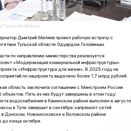
о Тульской области
бернатор Дмитрий Миляев провел рабочую встречу с
ргетики Тульской области Эдуардом Головиным.
асти по направлению министерства реализуется
роект «Модернизация коммунальной инфраструктуры»
проекта «Инфраструктура для жизни». В 2025 году на
оприятий по нацпроекту выделено более 1,7 млрд рублей.
ская область заключила соглашение с Минстроем России
5 объектов. Пять из них будут завершены в этом году:
кта водоснабжения в Каменском районе выполнен в августе
ассы в Туле завершат в сентябре; капремонт сетей
 в Донском, Новомосковске и Воловском районе
 до конца октября.