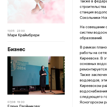
Также в федера
строительства 
станция водопо
Сокольники Но
На совещании 
11/05
23:00
систем водосна
Мари Краймбрери
образований.
В рамках план
Бизнес
работы на сетя
Киреевске. В э
основных водоз
ремонтируется
Также заключен
водоводов, эти
Киреевском рай
водоснабжения,
следующего го
Ясногорском ра
07/08
19:00
Елена Двойникова: