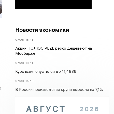
Новости экономики
07/08
18:41
Акции ПОЛЮС PLZL резко дешевеют на
Мосбирже
07/08
18:41
Курс юаня опустился до 11,4936
07/08
16:50
;
В России производство крупы выросло на 7,1%
АВГУСТ
2026