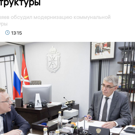
труктуры
яев обсудил модернизацию коммунальной
уры
13:15