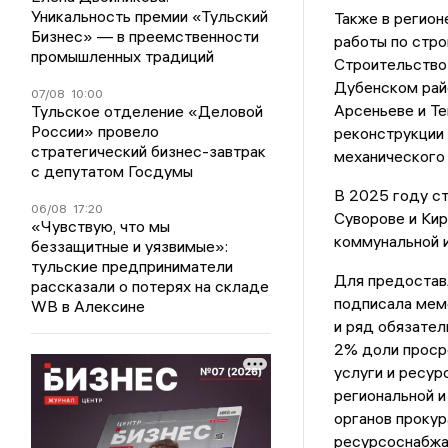
Уникальность премии «Тульский
Также в регио
Бизнес» — в преемственности
работы по стро
промышленных традиций
Строительство 
Дубенском рай
07/08
10:00
Арсеньеве и Те
Тульское отделение «Деловой
России» провело
реконструкции 
стратегический бизнес-завтрак
механического
с депутатом Госдумы
В 2025 году ст
06/08
17:20
Суворове и Ки
«Чувствую, что мы
коммунальной 
беззащитные и уязвимые»:
тульские предприниматели
Для предостав
рассказали о потерях на складе
подписала мем
WB в Алексине
и ряд обязател
2% доли проср
услуги и ресур
региональной 
органов прокур
ресурсоснабжа