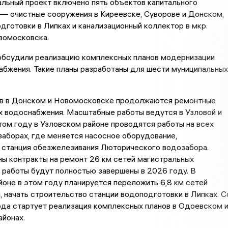
льный проект включено пять объектов капитального
— очистные сооружения в Киреевске, Суворове и Донском,
дготовки в Липках и канализационный коллектор в мкр.
вомосковска.
обсудили реализацию комплексных планов модернизации
бжения. Такие планы разработаны для шести муниципальных
ов в Донском и Новомосковске продолжаются ремонтные
х водоснабжения. Масштабные работы ведутся в Узловой и
том году в Узловском районе проводятся работы на всех
аборах, где меняется насосное оборудование,
 станция обезжелезивания Люторического водозабора.
ы контракты на ремонт 26 км сетей магистральных
 работы будут полностью завершены в 2026 году. В
оне в этом году планируется переложить 6,8 км сетей
 начать строительство станции водоподготовки в Липках. С
да стартует реализация комплексных планов в Одоевском 
йонах.