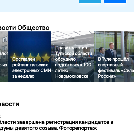
вости Общество
Правительство
ался
Тульской области
Составлен
обсудило
В Туле прошёл
 из
рейтинг тульских
подготовку к 100-
спортивный
электронных СМИ
летию
фестиваль «Сил
за неделю
Новомосковска
России»
овости
5
бласти завершена регистрация кандидатов в
думы девятого созыва. Фоторепортаж