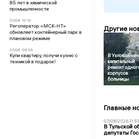
85 лет в химической
промышленности
07/08
10:15
Регоператор «МСК-НТ»
Другие но
обновляет контейнерный парк в
плановом режиме
07/08
09:05
Купи квартиру, получи кухню с
В Узловой нач
техникой в подарок!
капитальный
ремонт одного
корпусов
больницы
Главные н
07/08/2026 11:5
В Тульской о
депутаты Гос