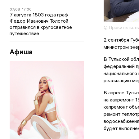
07/08
17:00
7 августа 1803 года граф
Федор Иванович Толстой
отправился в кругосветное
© Правительств
путешествие
2 сентября Гу
министром эне
Афиша
В Тульской обл
федеральный п
национального 
реализацию мер
В апреле Туль
на капремонт 1
капремонт объе
ремонт теплотр
водоснабжения
будет выполнен