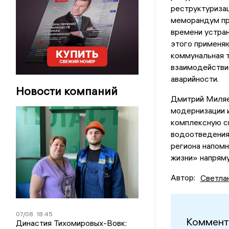
реструктуризац
меморандум пр
времени устран
этого применяю
коммунальная т
взаимодействи
аварийности.
Новости компаний
Дмитрий Миляе
модернизации 
комплексную с
водоотведения,
региона напомн
жизни» напряму
Автор:
Светла
07/08
18:45
Коммент
Династия Тихомировых-Вовк: