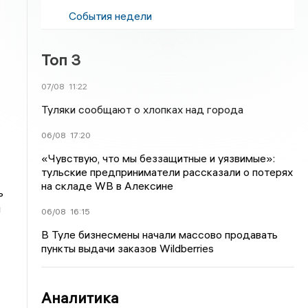
События недели
Топ 3
07/08
11:22
Туляки сообщают о хлопках над города
06/08
17:20
«Чувствую, что мы беззащитные и уязвимые»:
тульские предприниматели рассказали о потерях
на складе WB в Алексине
ь
ы
06/08
16:15
В Туле бизнесмены начали массово продавать
пункты выдачи заказов Wildberries
Аналитика