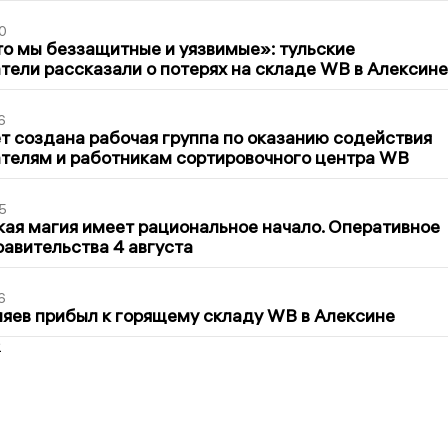
0
то мы беззащитные и уязвимые»: тульские
ели рассказали о потерях на складе WB в Алексине
6
т создана рабочая группа по оказанию содействия
телям и работникам сортировочного центра WB
5
кая магия имеет рациональное начало. Оперативное
авительства 4 августа
6
яев прибыл к горящему складу WB в Алексине
2