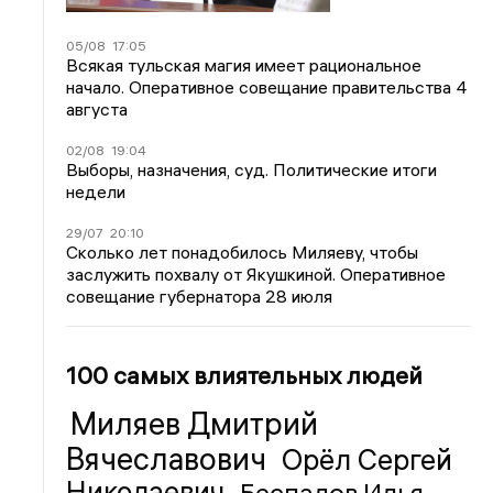
05/08
17:05
Всякая тульская магия имеет рациональное
начало. Оперативное совещание правительства 4
августа
02/08
19:04
Выборы, назначения, суд. Политические итоги
недели
29/07
20:10
Сколько лет понадобилось Миляеву, чтобы
заслужить похвалу от Якушкиной. Оперативное
совещание губернатора 28 июля
100 самых влиятельных людей
Миляев Дмитрий
Вячеславович
Орёл Сергей
Николаевич
Беспалов Илья