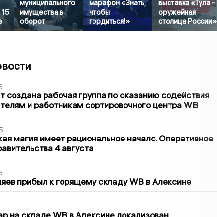
муниципального
марафон «Знать,
выставка «Тула -
 15
имущества в
чтобы
оружейная
в
оборот
гордиться!»
столица России»
овости
6
т создана рабочая группа по оказанию содействия
телям и работникам сортировочного центра WB
5
кая магия имеет рациональное начало. Оперативное
авительства 4 августа
6
яев прибыл к горящему складу WB в Алексине
5
р на складе WB в Алексине локализован