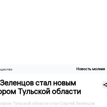
Новость молния
щество
 Зеленцов стал новым
ором Тульской области
ором Тульской области стал Сергей Зеленцов