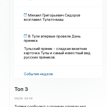
Михаил Григорьевич Сидоров
возглавил Тулаточмаш
В Туле впервые провели День
пряника
Тульский пряник - сладкая визитная
карточка Тулы и самый известный вид
русских пряников.
События недели
Топ 3
06/08
08:46
Туляки сообщают о громких хлопках над