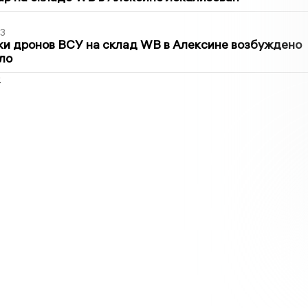
3
ки дронов ВСУ на склад WB в Алексине возбуждено
ло
2