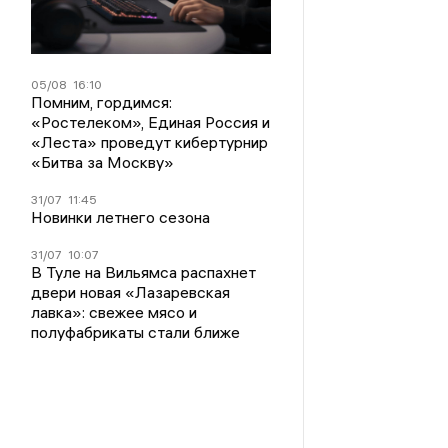
05/08
16:10
Помним, гордимся:
«Ростелеком», Единая Россия и
«Леста» проведут кибертурнир
«Битва за Москву»
31/07
11:45
Новинки летнего сезона
31/07
10:07
В Туле на Вильямса распахнет
двери новая «Лазаревская
лавка»: свежее мясо и
полуфабрикаты стали ближе