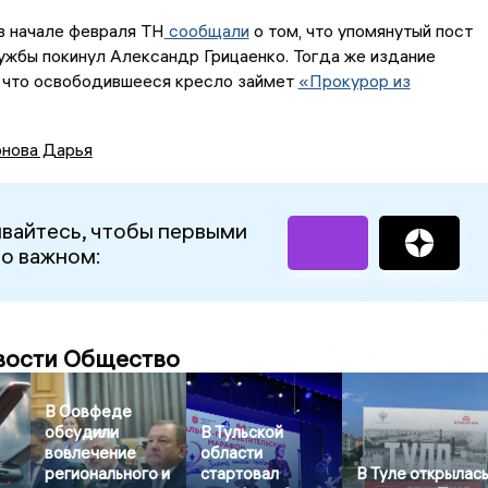
в начале февраля ТН
сообщали
о том, что упомянутый пост
ужбы покинул Александр Грицаенко. Тогда же издание
 что освободившееся кресло займет
«Прокурор из
нова Дарья
вайтесь, чтобы первыми
 о важном:
вости Общество
В Совфеде
обсудили
В Тульской
вовлечение
области
регионального и
стартовал
В Туле открылас