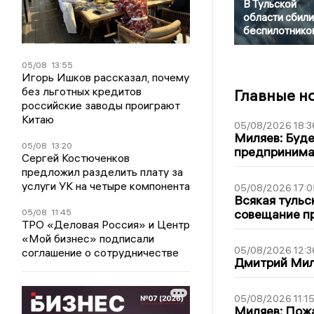
В Тульской
области сбили
беспилотнико
05/08
13:55
Игорь Ишков рассказал, почему
без льготных кредитов
Главные н
российские заводы проиграют
Китаю
05/08/2026 18:3
Миляев: Буде
05/08
13:20
предпринима
Сергей Костюченков
предложил разделить плату за
услуги УК на четыре компонента
05/08/2026 17:0
Всякая тульс
совещание пр
05/08
11:45
ТРО «Деловая Россия» и Центр
«Мой бизнес» подписали
05/08/2026 12:3
соглашение о сотрудничестве
Дмитрий Мил
05/08/2026 11:1
Миляев: Пожа