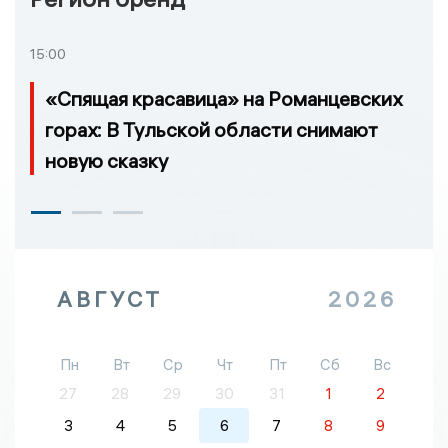
15:00
«Спящая красавица» на Романцевских
горах: В Тульской области снимают
новую сказку
АВГУСТ
2026
Пн
Вт
Ср
Чт
Пт
Сб
Вс
27
28
29
30
31
1
2
3
4
5
6
7
8
9