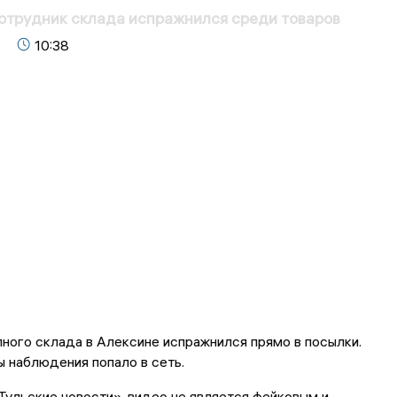
отрудник склада испражнился среди товаров
10:38
ного склада в Алексине испражнился прямо в посылки.
 наблюдения попало в сеть.
Тульские новости», видео не является фейковым и