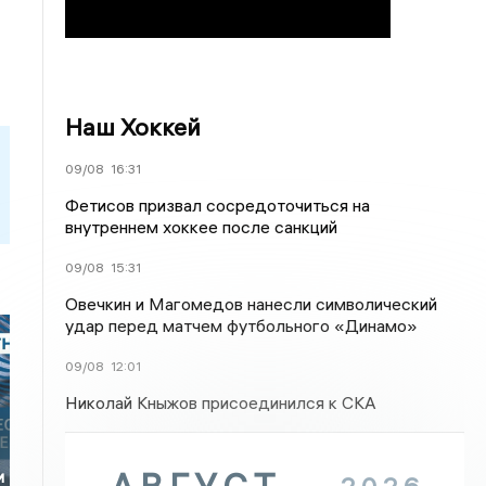
Наш Хоккей
09/08
16:31
Фетисов призвал сосредоточиться на
внутреннем хоккее после санкций
09/08
15:31
Овечкин и Магомедов нанесли символический
удар перед матчем футбольного «Динамо»
09/08
12:01
Николай Кныжов присоединился к СКА
и