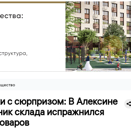
щество
и с сюрпризом: В Алексине
ник склада испражнился
товаров