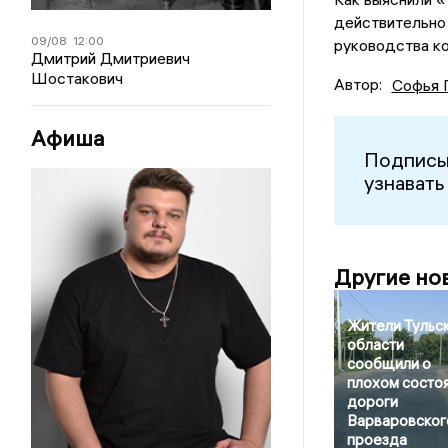
действительно 
09/08
12:00
руководства к
Дмитрий Дмитриевич
Шостакович
Автор:
Софья 
Афиша
Подписы
узнавать
Другие но
Жители Тульс
области
сообщили о
плохом состо
дороги
Варваровског
проезда