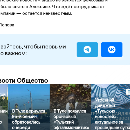
было снято в Алексине. Что ждёт сотрудника от
омпании — остаётся неизвестным.
Попова
вайтесь, чтобы первыми
 о важном:
вости Общество
кой
Утренний
дайджест
янии
В Туле вернулся
В Туле появился
«Тульских
95-й бензин,
бронзовый
новостей»:
о
образовались
«Тульский
актуальное за
очереди
офтальмонавтик»
прошедшие сутк