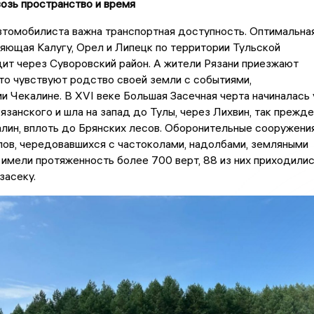
озь пространство и время
втомобилиста важна транспортная доступность. Оптимальна
яющая Калугу, Орел и Липецк по территории Тульской
ит через Суворовский район. А жители Рязани приезжают
то чувствуют родство своей земли с событиями,
 Чекалине. В XVI веке Большая Засечная черта начиналась 
занского и шла на запад до Тулы, через Лихвин, так прежде
лин, вплоть до Брянских лесов. Оборонительные сооружени
лов, чередовавшихся с частоколами, надолбами, земляными
 имели протяженность более 700 верт, 88 из них приходили
засеку.