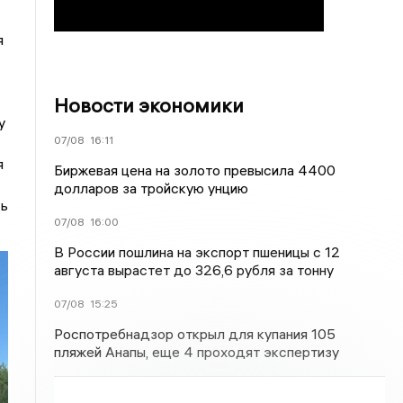
я
Новости экономики
у
07/08
16:11
я
Биржевая цена на золото превысила 4400
долларов за тройскую унцию
сь
07/08
16:00
В России пошлина на экспорт пшеницы с 12
августа вырастет до 326,6 рубля за тонну
07/08
15:25
Роспотребнадзор открыл для купания 105
пляжей Анапы, еще 4 проходят экспертизу