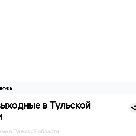
льтура
выходные в Тульской
и
ые в Тульской области