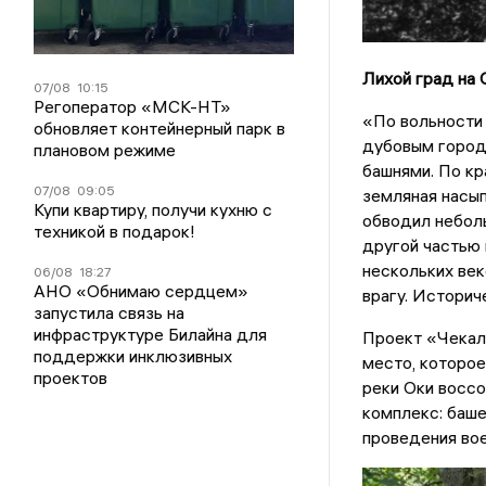
Лихой град на 
07/08
10:15
Регоператор «МСК-НТ»
«По вольности 
обновляет контейнерный парк в
дубовым город
плановом режиме
башнями. По кр
07/08
09:05
земляная насып
Купи квартиру, получи кухню с
обводил неболь
техникой в подарок!
другой частью 
нескольких ве
06/08
18:27
АНО «Обнимаю сердцем»
врагу. Историч
запустила связь на
инфраструктуре Билайна для
Проект «Чекал
поддержки инклюзивных
место, которое
проектов
реки Оки восс
комплекс: баше
проведения вое