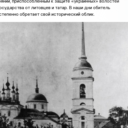
янии, приспособленным к защите «украинных» волостей
сударства от литовцев и татар. В наши дни обитель
степенно обретает свой исторический облик.