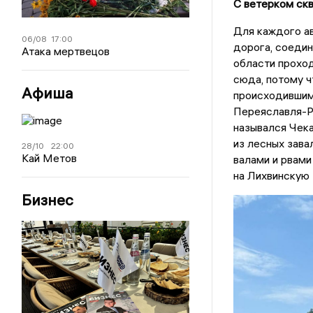
С ветерком скв
Для каждого а
06/08
17:00
дорога, соедин
Атака мертвецов
области проход
сюда, потому ч
Афиша
происходившими
Переяславля-Ря
назывался Чека
из лесных зава
28/10
22:00
Кай Метов
валами и рвами
на Лихвинскую 
Бизнес