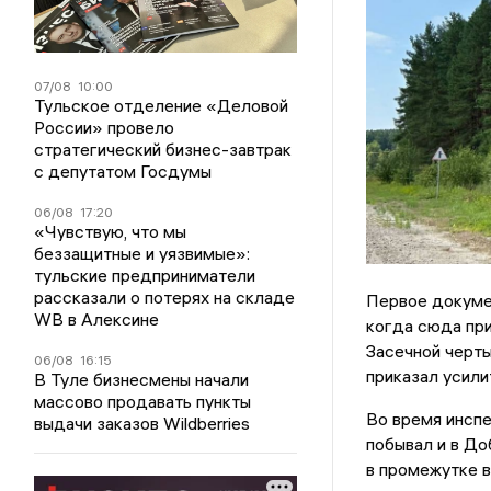
07/08
10:00
Тульское отделение «Деловой
России» провело
стратегический бизнес-завтрак
с депутатом Госдумы
06/08
17:20
«Чувствую, что мы
беззащитные и уязвимые»:
тульские предприниматели
рассказали о потерях на складе
Первое докуме
WB в Алексине
когда сюда при
Засечной черты
06/08
16:15
приказал усили
В Туле бизнесмены начали
массово продавать пункты
Во время инспе
выдачи заказов Wildberries
побывал и в До
в промежутке 