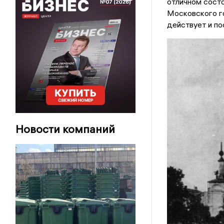
отличном состо
Московского го
действует и по
Новости компаний