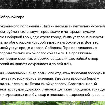
Соборной горе
украинного положения» Лихвин весьма значительно укрепил
ом, рубленным с двумя проезжими и четырьмя глухими
аю Соборной Горы, где стоял город, была устроена высокая
ь, по обе стороны которой вырыли глубокие рвы. Все это
шой уступ вроде дороги. Соборная Гора соединялась с
города только узкой полоской земли. На протяжении
ков предки местных старожилов давали достойный отпор
еский ландшафт сохранился и по сей день.
ин – маленький центр большого отдыха» позволил возродит
 имеет историческое значение. Здесь на высоком берегу
озданы элементы Лихвинской крепости. Возведен целый
нки, тротуары, дорожки, лавочки, детская площадка, зона дл
низированных игр, бульвар и площадь с деревянной часовне