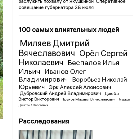
заслужить похвалу от Якушкиной. Оперативное
совещание губернатора 28 июля
100 самых влиятельных людей
Миляев Дмитрий
Вячеславович
Орёл Сергей
Николаевич
Беспалов Илья
Ильич
Иванов Олег
Владимирович
Воробьев Николай
Юрьевич
Эрк Алексей Алоисович
Дубровский Андрей Владимирович
Дзюба
Виктор Викторович
Трунов Михаил Вячеславович
Марков
Дмитрий Сергеевич
Расследования