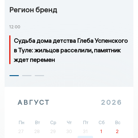
Регион бренд
12:00
Судьба дома детства Глеба Успенского
в Туле: жильцов расселили, памятник
ждет перемен
АВГУСТ
2026
Пн
Вт
Ср
Чт
Пт
Сб
Вс
27
28
29
30
31
1
2