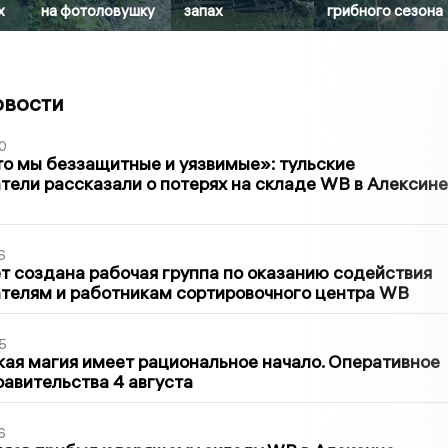
х
на фотоловушку
запах
грибного сезона
овости
0
то мы беззащитные и уязвимые»: тульские
ели рассказали о потерях на складе WB в Алексине
6
т создана рабочая группа по оказанию содействия
телям и работникам сортировочного центра WB
5
кая магия имеет рациональное начало. Оперативное
авительства 4 августа
6