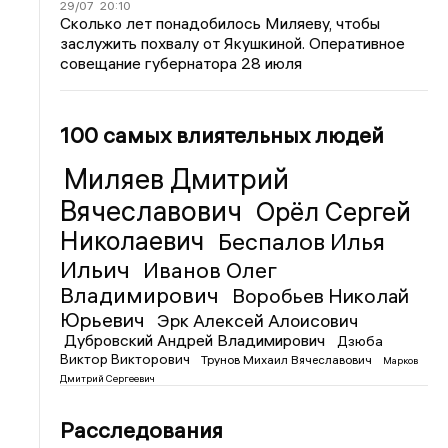
29/07
20:10
Сколько лет понадобилось Миляеву, чтобы
заслужить похвалу от Якушкиной. Оперативное
совещание губернатора 28 июля
100 самых влиятельных людей
Миляев Дмитрий
Вячеславович
Орёл Сергей
Николаевич
Беспалов Илья
Ильич
Иванов Олег
Владимирович
Воробьев Николай
Юрьевич
Эрк Алексей Алоисович
Дубровский Андрей Владимирович
Дзюба
Виктор Викторович
Трунов Михаил Вячеславович
Марков
Дмитрий Сергеевич
Расследования