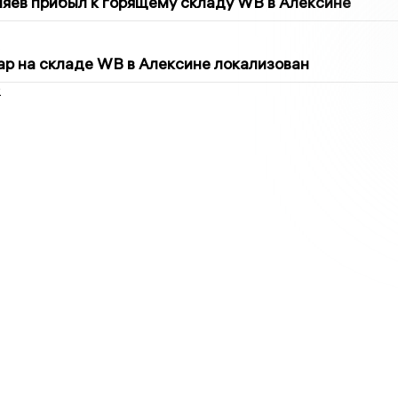
яев прибыл к горящему складу WB в Алексине
5
р на складе WB в Алексине локализован
2