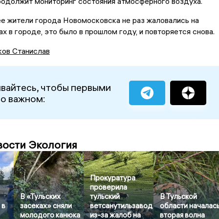
одолжит мониторинг состояния атмосферного воздуха.
е жители города Новомосковска не раз жаловались на
ах в городе, это было в прошлом году, и повторяется снова.
ов Станислав
вайтесь, чтобы первыми
 о важном:
вости Экология
Прокуратура
проверила
В «Тульских
тульский
В Тульской
 в
засеках» сняли
ветсанутильзавод
области началас
молодого канюка
из-за жалоб на
вторая волна