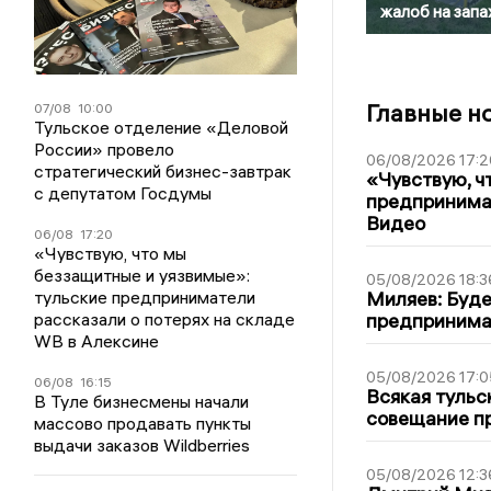
жалоб на запа
Главные н
07/08
10:00
Тульское отделение «Деловой
России» провело
06/08/2026 17:2
стратегический бизнес-завтрак
«Чувствую, ч
с депутатом Госдумы
предпринимат
Видео
06/08
17:20
«Чувствую, что мы
беззащитные и уязвимые»:
05/08/2026 18:3
тульские предприниматели
Миляев: Буде
рассказали о потерях на складе
предпринима
WB в Алексине
05/08/2026 17:0
06/08
16:15
Всякая тульс
В Туле бизнесмены начали
совещание пр
массово продавать пункты
выдачи заказов Wildberries
05/08/2026 12:3