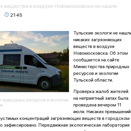
 вещества в воздухе Новомосковска не нашли
21:45
Тульские экологи не нашл
никаких загрязняющих
веществ в воздухе
Новомосковска. Об этом
сообщается на сайте
Министерства природных
ресурсов и экологии
Тульской области.
Проверка жалоб жителей
на неприятный запах была
 природных ресурсов и экологии
проведена вечером 11
ти
июля. Никаких превышений
устимых концентраций загрязняющих веществ в городском
ло зафиксировано. Передвижная экологическая лаборатория