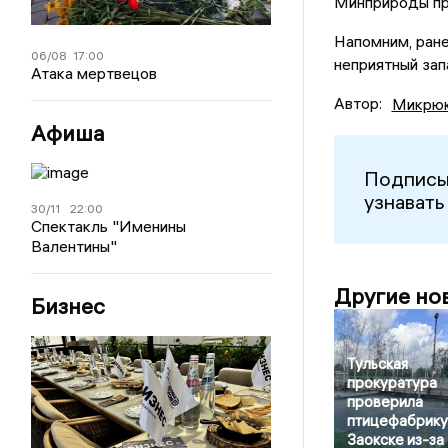
Минприроды пр
Напомним, ране
06/08
17:00
неприятный зап
Атака мертвецов
Автор:
Микрюк
Афиша
Подписы
узнавать
30/11
22:00
Спектакль "Именины
Валентины"
Другие но
Бизнес
Тульская
прокуратура
проверила
птицефабрику
Заокске из-за