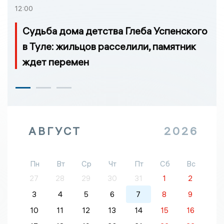
12:00
Судьба дома детства Глеба Успенского
в Туле: жильцов расселили, памятник
ждет перемен
АВГУСТ
2026
Пн
Вт
Ср
Чт
Пт
Сб
Вс
27
28
29
30
31
1
2
3
4
5
6
7
8
9
10
11
12
13
14
15
16