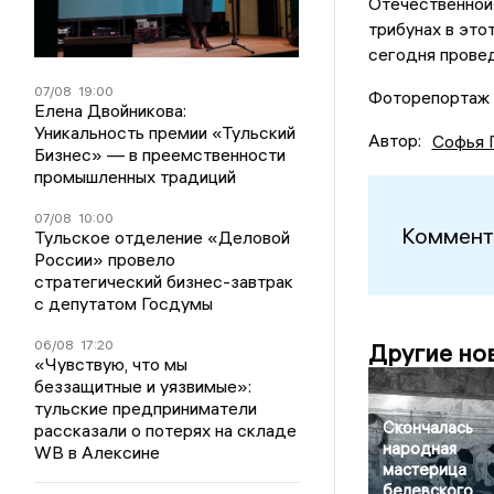
Отечественной 
трибунах в это
сегодня провед
07/08
19:00
Фоторепортаж 
Елена Двойникова:
Уникальность премии «Тульский
Автор:
Софья 
Бизнес» — в преемственности
промышленных традиций
07/08
10:00
Коммент
Тульское отделение «Деловой
России» провело
стратегический бизнес-завтрак
с депутатом Госдумы
06/08
17:20
Другие но
«Чувствую, что мы
беззащитные и уязвимые»:
тульские предприниматели
Скончалась
рассказали о потерях на складе
народная
WB в Алексине
мастерица
белевского