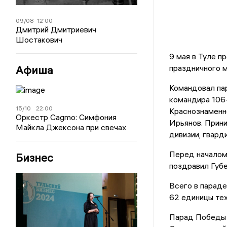
09/08
12:00
Дмитрий Дмитриевич
Шостакович
9 мая в Туле 
Афиша
праздничного м
Командовал па
командира 106
15/10
22:00
Краснознаменно
Оркестр Cagmo: Симфония
Ирьянов. Прин
Майкла Джексона при свечах
дивизии, гвард
Перед началом
Бизнес
поздравил Губе
Всего в параде
62 единицы тех
Парад Победы 