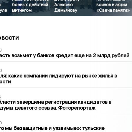
а
боевых действий
Алексею
воинов в акции
Туле
митингом
Демьянову
«Свеча памяти»
овости
0
асть возьмет у банков кредит еще на 2 млрд рублей
0
ля: какие компании лидируют на рынке жилья в
асти
5
бласти завершена регистрация кандидатов в
думы девятого созыва. Фоторепортаж
0
то мы беззащитные и уязвимые»: тульские