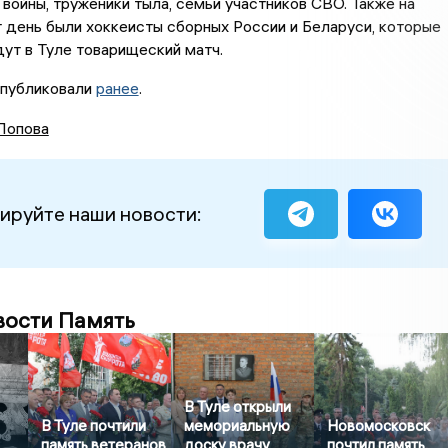
войны, труженики тыла, семьи участников СВО. Также на
т день были хоккеисты сборных России и Беларуси, которые
ут в Туле товарищеский матч.
публиковали
ранее
.
Попова
ируйте наши новости:
вости Память
В Туле открыли
В Туле почтили
мемориальную
Новомосковск
память ветеранов
доску врачу
почтил память