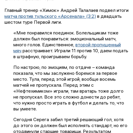
Главный тренер «Химок» Андрей Талалаев подвел итоги
матча против тульского «Арсенала» (3:2)
в двадцать
шестом туре Первой лиги.
«Мне понравился поединок. Болельщикам тоже
должен был понравиться: эмоциональный матч,
много голов. Единственное,
второй пропущенный
мяч
расстраивает. Играли 11 против 10, даем подать
в штрафную, проигрываем борьбу.
По настрою, по эмоциям, по отдаче – команда
показала, что мы заслужено боремся за первое
место. Тула, перед этой игрой, вообще восемь
матчей не пропускала. Перед этим с
«Нефтехимиком» играли, там вратарь тоже долго
не пропускал. Все это сложно донести до ребят,
что нужно просто играть в футбол и делать то, что
вы умеете.
Сегодня Серега забил третий решающий гол, хотя
до этого он должен был исполнять стандарт, но его
отодвинули старшие товарищи. Результатом