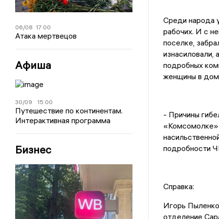
Среди народа у
06/08
17:00
рабочих. И с н
Атака мертвецов
поселке, забрал
изнасиловали, 
Афиша
подробных комм
женщины в дом
30/09
15:00
Путешествие по континентам.
- Причины гибе
Интерактивная программа
«Комсомолке» 
насильственной
Бизнес
подробности Ч
Справка:
Игорь Пыленко 
отделение Сар