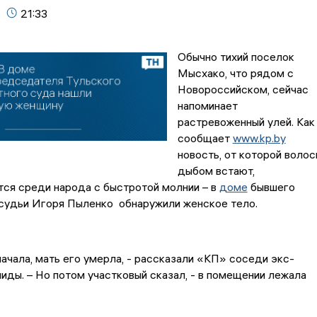
21:33
Обычно тихий поселок
Мысхако, что рядом с
Новороссийском, сейчас
напоминает
растревоженный улей. Как
сообщает
www.kp.by
новость, от которой волос
дыбом встают,
ся среди народа с быстротой молнии – в
доме
бывшего
судьи Игоря Пыленко обнаружили женское тело.
ачала, мать его умерла, - рассказали «КП» соседи экс-
ды. – Но потом участковый сказал, - в помещении лежала