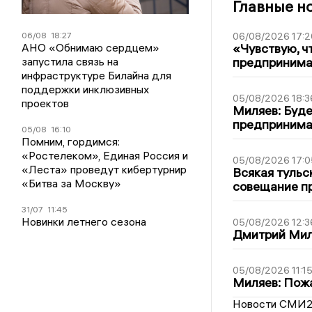
Главные н
06/08
18:27
06/08/2026 17:2
АНО «Обнимаю сердцем»
«Чувствую, ч
запустила связь на
предпринимат
инфраструктуре Билайна для
поддержки инклюзивных
05/08/2026 18:3
проектов
Миляев: Буде
предпринима
05/08
16:10
Помним, гордимся:
«Ростелеком», Единая Россия и
05/08/2026 17:0
«Леста» проведут кибертурнир
Всякая тульс
«Битва за Москву»
совещание пр
31/07
11:45
Новинки летнего сезона
05/08/2026 12:3
Дмитрий Мил
05/08/2026 11:1
Миляев: Пожа
Новости СМИ