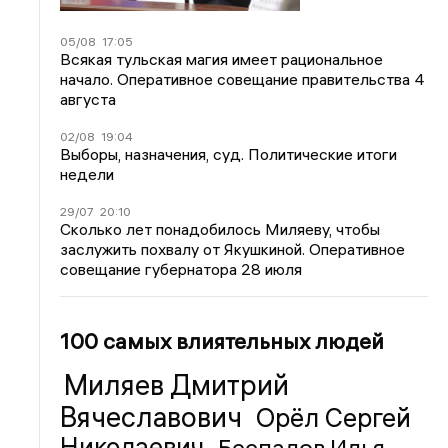
05/08
17:05
Всякая тульская магия имеет рациональное
начало. Оперативное совещание правительства 4
августа
02/08
19:04
Выборы, назначения, суд. Политические итоги
недели
29/07
20:10
Сколько лет понадобилось Миляеву, чтобы
заслужить похвалу от Якушкиной. Оперативное
совещание губернатора 28 июля
100 самых влиятельных людей
Миляев Дмитрий
Вячеславович
Орёл Сергей
Николаевич
Беспалов Илья