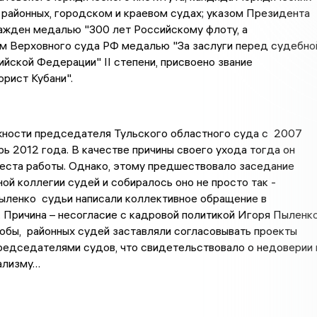
в районных, городском и краевом судах; указом Президента
ажден медалью "300 лет Российскому флоту, а
 Верховного суда РФ медалью "За заслуги перед судебно
йской Федерации" II степени, присвоено звание
рист Кубани".
жности председателя Тульского областного суда с 2007
рь 2012 года. В качестве причины своего ухода тогда он
еста работы. Однако, этому предшествовало заседание
ой коллегии судей и собиралось оно не просто так -
ыленко судьи написали коллективное обращение в
 Причина – несогласие с кадровой политикой Игоря Пыленко
кобы, районных судей заставляли согласовывать проекты
редседателями судов, что свидетельствовало о недоверии 
ализму…