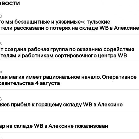
овости
0
то мы беззащитные и уязвимые»: тульские
ели рассказали о потерях на складе WB в Алексине
6
т создана рабочая группа по оказанию содействия
телям и работникам сортировочного центра WB
5
кая магия имеет рациональное начало. Оперативное
авительства 4 августа
6
яев прибыл к горящему складу WB в Алексине
5
р на складе WB в Алексине локализован
2