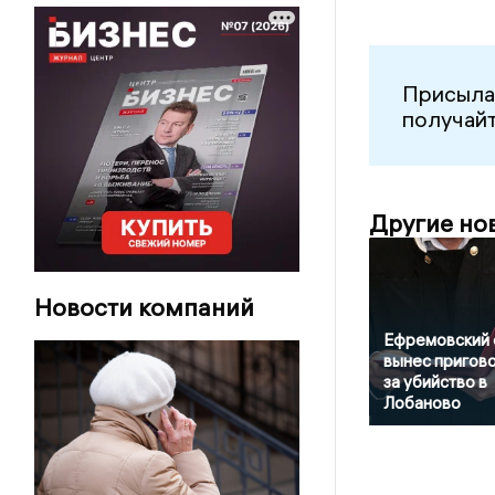
Присыла
получайт
Другие но
Новости компаний
Ефремовский 
вынес пригов
за убийство в
Лобаново