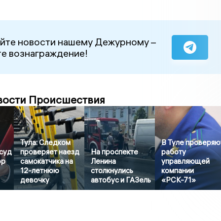
йте новости нашему Дежурному –
е вознаграждение!
вости Происшествия
Тула: Следком
В Туле проверяю
суд
проверяет наезд
На проспекте
работу
ор
самокатчика на
Ленина
управляющей
12-летнюю
столкнулись
компании
девочку
автобус и ГАЗель
«РСК-71»