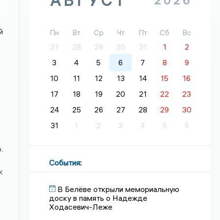
АВГУСТ
2026
й
Пн
Вт
Ср
Чт
Пт
Сб
Вс
27
28
29
30
31
1
2
3
4
5
6
7
8
9
10
11
12
13
14
15
16
17
18
19
20
21
22
23
24
25
26
27
28
29
30
31
1
2
3
4
5
6
.
События
:
к
В Белёве открыли мемориальную
доску в память о Надежде
Ходасевич-Леже