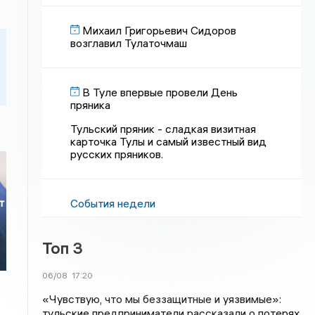
Михаил Григорьевич Сидоров
возглавил Тулаточмаш
В Туле впервые провели День
пряника
Тульский пряник - сладкая визитная
карточка Тулы и самый известный вид
русских пряников.
События недели
т
Топ 3
06/08
17:20
«Чувствую, что мы беззащитные и уязвимые»:
тульские предприниматели рассказали о потерях