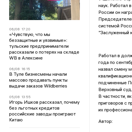
наук. Работал 
России он нагр
Председателем
системой Росси
06/08
17:20
"Заслуженный ю
«Чувствую, что мы
беззащитные и уязвимые»:
тульские предприниматели
рассказали о потерях на складе
Работал в дол
WB в Алексине
года по сентяб
назвал смену м
06/08
16:15
В Туле бизнесмены начали
квалификационн
массово продавать пункты
подчиненные П
выдачи заказов Wildberries
Верховный суд.
В частности, я
05/08
13:55
Игорь Ишков рассказал, почему
приговоров с п
без льготных кредитов
их профессион
российские заводы проиграют
Китаю
Автор: