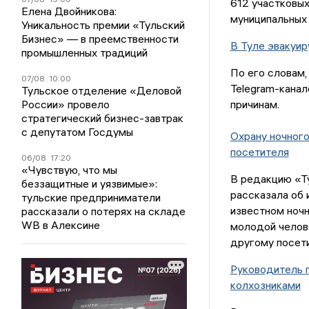
612 участковы
Елена Двойникова:
муниципальных 
Уникальность премии «Тульский
Бизнес» — в преемственности
В Туле эвакуир
промышленных традиций
По его словам,
07/08
10:00
Telegram-канал
Тульское отделение «Деловой
России» провело
причинам.
стратегический бизнес-завтрак
с депутатом Госдумы
Охрану ночного
посетителя
06/08
17:20
«Чувствую, что мы
В редакцию «Ту
беззащитные и уязвимые»:
рассказала об 
тульские предприниматели
известном ночн
рассказали о потерях на складе
WB в Алексине
молодой челове
другому посет
Руководитель п
колхозниками