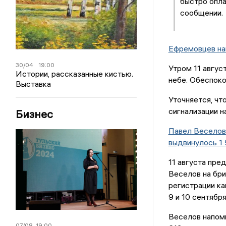
быстро опла
сообщении.
Ефремовцев нап
30/04
19:00
Утром 11 авгус
Истории, рассказанные кистью.
небе. Обеспоко
Выставка
Уточняется, чт
сигнализации н
Бизнес
Павел Веселов 
выдвинулось 1 
11 августа пре
Веселов на бр
регистрации ка
9 и 10 сентября
Веселов напомн
07/08
19:00