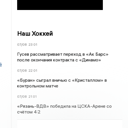
Наш Хоккей
07/08
23:01
Гусев рассматривает переход в «Ак Барс»
после окончания контракта с «Динамо»
й
07/08
22:01
«Буран» сыграл вничью с «Кристаллом» в
контрольном матче
07/08
21:01
«Рязань-ВДВ» победила на ЦСКА-Арене со
счётом 4:2