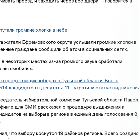
чивать проезд и заходить через все двери”, - говорится в
угали громкие хлопки в небе
та жители Ефремовского округа услышали громкие хлопки в
енные граждане сообщили об этом в социальных сетях.
о в некоторых местах из-за громкого звука сработали
а автомобилях.
о предстоящих выборах в Тульской области: Всего
514 кандидатов в депутаты, 11 - утратили статус выдвижени
дседатель избирательной комиссии Тульской области Павел
ифинге для СМИ рассказал о процедуре выдвижения и
ндидатов на выборы в регионе в единый день голосования 8,
.
ил, что выбору коснутся 19 районов региона. Всего создано