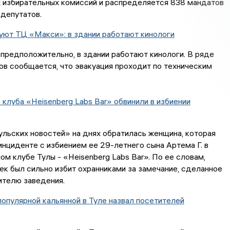
х избирательных комиссий и распределяется 838 мандатов
депутатов.
уют ТЦ «Макси»: в здании работают кинологи
 предположительно, в здании работают кинологи. В ряде
ов сообщается, что эвакуация проходит по техническим
 клуба «Heisenberg Labs Bar» обвинили в избиении
льских новостей» на днях обратилась женщина, которая
инциденте с избиением ее 29-летнего сына Артема Г. в
ом клубе Тулы - «Heisenberg Labs Bar». По ее словам,
к был сильно избит охранниками за замечание, сделанное
ителю заведения.
опулярной кальянной в Туле назвал посетителей