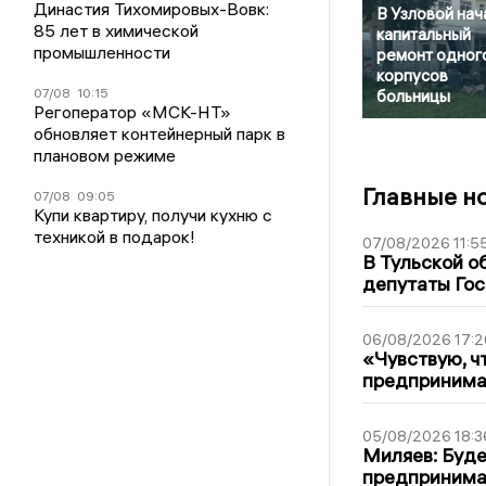
Династия Тихомировых-Вовк:
В Узловой нач
85 лет в химической
капитальный
промышленности
ремонт одного
корпусов
07/08
10:15
больницы
Регоператор «МСК-НТ»
обновляет контейнерный парк в
плановом режиме
Главные н
07/08
09:05
Купи квартиру, получи кухню с
техникой в подарок!
07/08/2026 11:5
В Тульской о
депутаты Гос
06/08/2026 17:2
«Чувствую, ч
предпринимат
05/08/2026 18:3
Миляев: Буде
предпринима