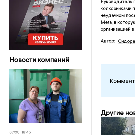
Руководитель п
колхозниками п
неудачном посе
Meta, в котору
организацией в 
Автор:
Сидоре
Новости компаний
Коммент
Другие но
07/08
18:45