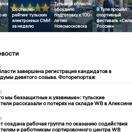
ался
Тульской области
Составлен
обсудило
В Туле прошёл
 из
рейтинг тульских
подготовку к 100-
спортивный
электронных СМИ
летию
фестиваль «Сил
за неделю
Новомосковска
России»
овости
5
бласти завершена регистрация кандидатов в
думы девятого созыва. Фоторепортаж
0
то мы беззащитные и уязвимые»: тульские
ели рассказали о потерях на складе WB в Алексине
6
т создана рабочая группа по оказанию содействия
телям и работникам сортировочного центра WB