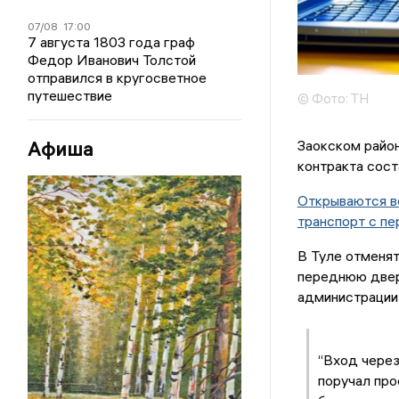
07/08
17:00
7 августа 1803 года граф
Федор Иванович Толстой
отправился в кругосветное
путешествие
© Фото: ТН
Афиша
Заокском район
контракта сост
Открываются вс
транспорт с п
В Туле отменят
переднюю дверь
администрации
“Вход через
поручал про