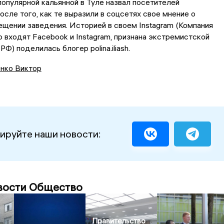
опулярной кальянной в Туле назвал посетителей
осле того, как те выразили в соцсетях свое мнение о
щении заведения. Историей в своем Instagram (Компания
ю входят Facebook и Instagram, признана экстремистской
РФ) поделилась блогер polina.iliash.
нко Виктор
ируйте наши новости:
вости Общество
Правительство