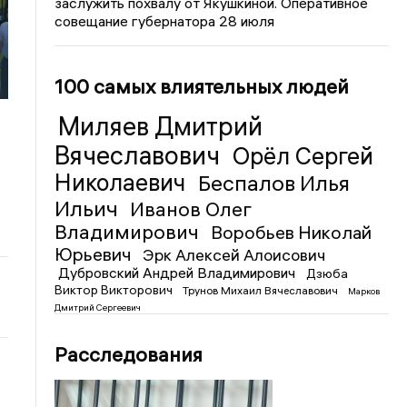
заслужить похвалу от Якушкиной. Оперативное
совещание губернатора 28 июля
а
100 самых влиятельных людей
Миляев Дмитрий
Вячеславович
Орёл Сергей
Николаевич
Беспалов Илья
Ильич
Иванов Олег
Владимирович
Воробьев Николай
Юрьевич
Эрк Алексей Алоисович
Дубровский Андрей Владимирович
Дзюба
Виктор Викторович
Трунов Михаил Вячеславович
Марков
Дмитрий Сергеевич
Расследования