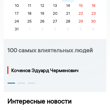
10
11
12
13
14
15
16
17
18
19
20
21
22
23
24
25
26
27
28
29
30
31
1
2
3
4
5
6
100 самых влиятельных людей
Коченов Эдуард Черменович
Интересные новости