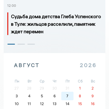
12:00
Судьба дома детства Глеба Успенского
в Туле: жильцов расселили, памятник
ждет перемен
АВГУСТ
2026
Пн
Вт
Ср
Чт
Пт
Сб
Вс
27
28
29
30
31
1
2
3
4
5
6
7
8
9
10
11
12
13
14
15
16