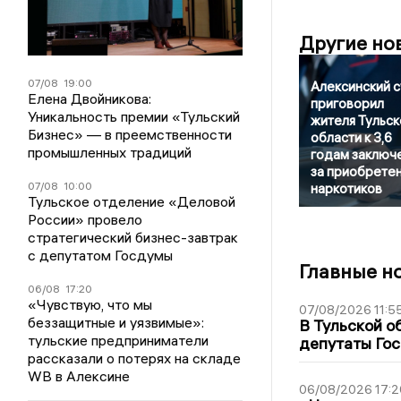
Другие но
07/08
19:00
Алексинский 
Елена Двойникова:
приговорил
Уникальность премии «Тульский
жителя Тульск
Бизнес» — в преемственности
области к 3,6
промышленных традиций
годам заключ
за приобрете
07/08
10:00
наркотиков
Тульское отделение «Деловой
России» провело
стратегический бизнес-завтрак
с депутатом Госдумы
Главные н
06/08
17:20
«Чувствую, что мы
07/08/2026 11:5
беззащитные и уязвимые»:
В Тульской о
тульские предприниматели
депутаты Гос
рассказали о потерях на складе
WB в Алексине
06/08/2026 17:2