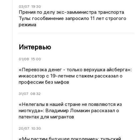
03/07
19:30
Прения по делу экс-замминистра транспорта
Тулы: гособвинение запросило 11 лет строгого
режима
Интервью
01/08
15:00
«Перевозка денег - только верхушка айсберга»:
инкассатор с 19-летнем стажем рассказал о
профессии без мифов
31/07
08:32
«Нелегалы в нашей стране не появляются из
ниоткуда»: Владимир Ломакин рассказал о
патентах для мигрантов
20/07
10:30
«Мы растим будущее поколение»: тульский