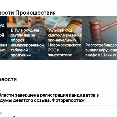
вости Происшествия
суд
В Туле осудили
Тульский суд
ой
группу лиц за
смягчил наказание
оборот
экс-начальнику
ения
немаркированной
Новомосковского
Роспотребнадзо
ние
табачной
РЭС и
выявил нарушени
продукции
заместителю
в кафе в Щекино
овости
5
бласти завершена регистрация кандидатов в
думы девятого созыва. Фоторепортаж
0