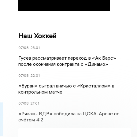
Наш Хоккей
07/08
23:01
Гусев рассматривает переход в «Ак Барс»
после окончания контракта с «Динамо»
07/08
22:01
«Буран» сыграл вничью с «Кристаллом» в
контрольном матче
07/08
21:01
«Рязань-ВДВ» победила на ЦСКА-Арене со
счётом 4:2