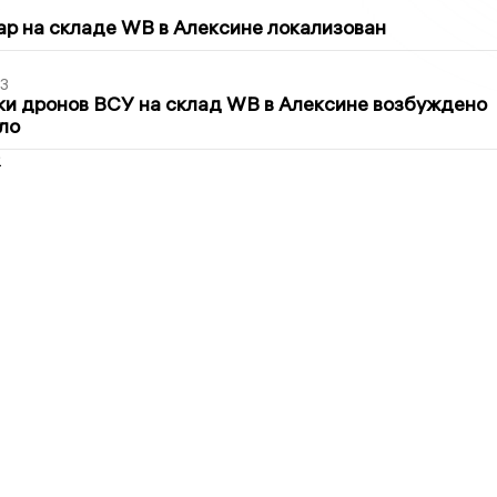
5
р на складе WB в Алексине локализован
3
ки дронов ВСУ на склад WB в Алексине возбуждено
ло
2