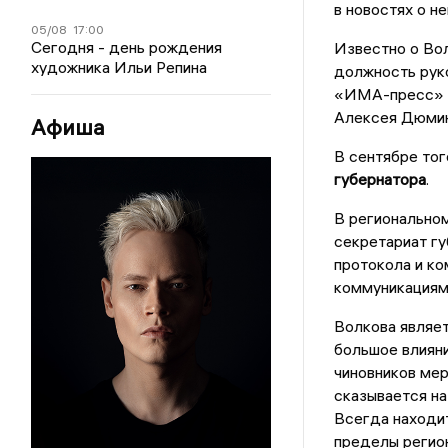
в новостях о н
05/08
17:00
Сегодня - день рождения
Известно о Во
художника Ильи Репина
должность рук
«ИМА-пресс» 
Алексея Дюмин
Афиша
В сентябре тог
губернатора
.
В региональном
секретариат гу
протокола и ко
коммуникациям
Волкова являе
большое влияни
чиновников мер
сказывается на
Всегда находит
пределы регио