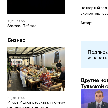
Четвертый год 
экспертов, гов
31/01
22:00
Автор:
Shaman: Победа
Бизнес
Подписы
узнавать
Другие но
Тульской о
05/08
13:55
Игорь Ишков рассказал, почему
без льготных кредитов