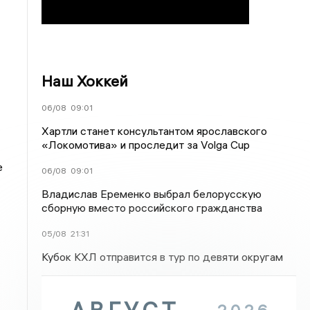
Наш Хоккей
06/08
09:01
Хартли станет консультантом ярославского
«Локомотива» и проследит за Volga Cup
е
06/08
09:01
Владислав Еременко выбрал белорусскую
сборную вместо российского гражданства
05/08
21:31
Кубок КХЛ отправится в тур по девяти округам