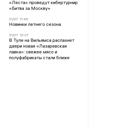
«Леста» проведут кибертурнир
«Битва за Москву»
31/07
11:45
Новинки летнего сезона
31/07
10:07
В Туле на Вильямса распахнет
двери новая «Лазаревская
лавка»: свежее мясо и
полуфабрикаты стали ближе