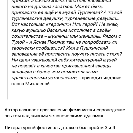
премий, а личная жизнь писателя Васякиной
никого не должна касаться. Может быть,
пригласить её ещё и в музей Тургенева? А то всё
тургеневские девушки, тургеневские девушки…
Вот настоящая «героиня»! Или герой? Не знаю,
какую функцию Васякина исполняет в своём
сожительстве – мужчины или женщины. Рядом с
Тулой – и Ясная Поляна; там не попробовать ли
творчески пообщаться? Или в Пушкинский
заповедник её пригласить поучить писать стихи?
Ни один уважающий себя литературный музей
не позовёт в качестве приглашённой звезды
человека с более чем сомнительными
нравственными установками, -
приводит издание
слова Михалевой.
Автор называет приглашение феминистки «проведение
опытом над живыми человеческими душами».
Литературный фестиваль должен был пройти 3 и 4