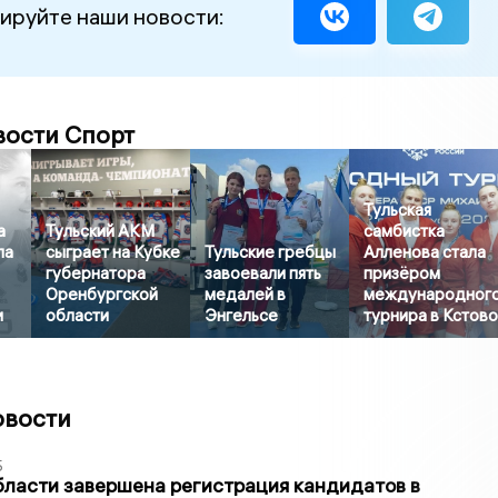
ируйте наши новости:
вости Спорт
Тульская
а
Тульский АКМ
самбистка
ла
сыграет на Кубке
Тульские гребцы
Алленова стала
губернатора
завоевали пять
призёром
Оренбургской
медалей в
международног
и
области
Энгельсе
турнира в Кстов
овости
5
бласти завершена регистрация кандидатов в