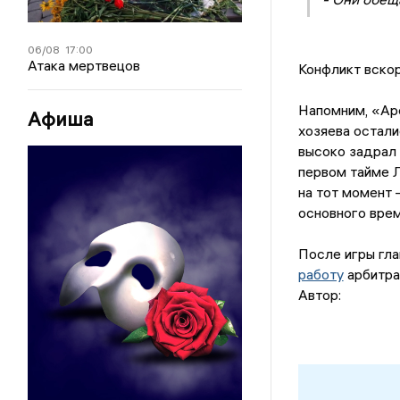
06/08
17:00
Атака мертвецов
Конфликт вскор
Напомним, «Арс
Афиша
хозяева остали
высоко задрал 
первом тайме Л
на тот момент 
основного вре
После игры гл
работу
арбитра
Автор: