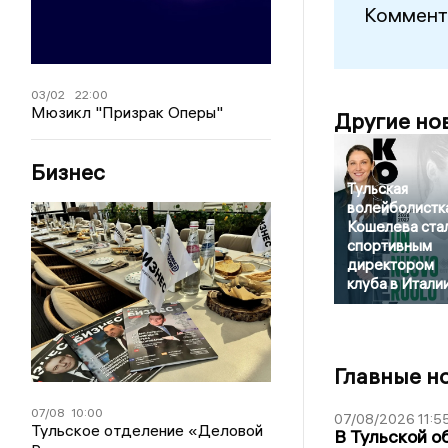
Коммент
03/02
22:00
Мюзикл "Призрак Оперы"
Другие но
Бизнес
Тульская
волейболистк
Кошелева ста
спортивным
директором
клуба в Итали
Главные н
07/08
10:00
07/08/2026 11:5
Тульское отделение «Деловой
В Тульской о