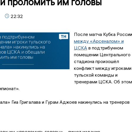
и проломить им головы
22:32
После матча Кубка Росси
между «Арсеналом» и
ЦСКА
в подтрибунном
помещении Центрального
стадиона произошёл
конфликт между игроками
тульской команды и
тренерами ЦСКА. Об этом
пионат».
ла» Гиа Григалава и Гурам Аджоев накинулись на тренеров
али им «проломить головы», –
пишет издание.