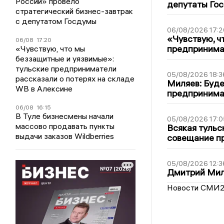
России» провело
депутаты Гос
стратегический бизнес-завтрак
с депутатом Госдумы
06/08/2026 17:2
«Чувствую, ч
06/08
17:20
предпринимат
«Чувствую, что мы
беззащитные и уязвимые»:
тульские предприниматели
05/08/2026 18:3
рассказали о потерях на складе
Миляев: Буде
WB в Алексине
предпринима
06/08
16:15
В Туле бизнесмены начали
05/08/2026 17:0
массово продавать пункты
Всякая тульс
выдачи заказов Wildberries
совещание пр
05/08/2026 12:3
Дмитрий Мил
Новости СМИ