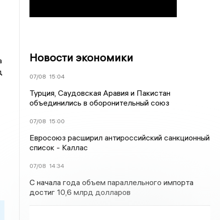
Новости экономики
а
д
07/08
15:04
Турция, Саудовская Аравия и Пакистан
объединились в оборонительный союз
07/08
15:00
Евросоюз расширил антироссийский санкционный
список - Каллас
07/08
14:34
С начала года объем параллельного импорта
достиг 10,6 млрд долларов