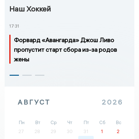
Наш Хоккей
17:31
Форвард «Авангарда» Джош Ливо
пропустит старт сбора из-за родов
жены
АВГУСТ
2026
Пн
Вт
Ср
Чт
Пт
Сб
Вс
27
28
29
30
31
1
2