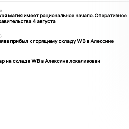
5
кая магия имеет рациональное начало. Оперативное
авительства 4 августа
6
яев прибыл к горящему складу WB в Алексине
5
р на складе WB в Алексине локализован
2