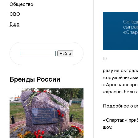
Общество
СВО
©
разу не сыграли
«оружейниками
Бренды России
«Арсенал» прои
«красно-белых
Подробнее о в
«Спартак» приб
шоу.