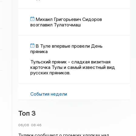
Михаил Григорьевич Сидоров
возглавил Тулаточмаш
В Туле впервые провели День
пряника
Тульский пряник - сладкая визитная
карточка Тулы и самый известный вид
русских пряников.
События недели
Топ 3
06/08
08:46
Туляки сообщают о громких хлопках над