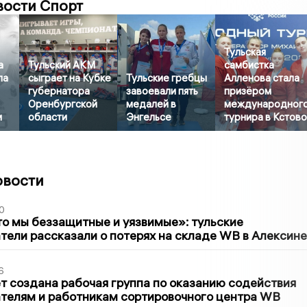
вости Спорт
Тульская
а
Тульский АКМ
самбистка
ла
сыграет на Кубке
Тульские гребцы
Алленова стала
губернатора
завоевали пять
призёром
Оренбургской
медалей в
международног
и
области
Энгельсе
турнира в Кстов
овости
0
то мы беззащитные и уязвимые»: тульские
ели рассказали о потерях на складе WB в Алексине
6
т создана рабочая группа по оказанию содействия
телям и работникам сортировочного центра WB