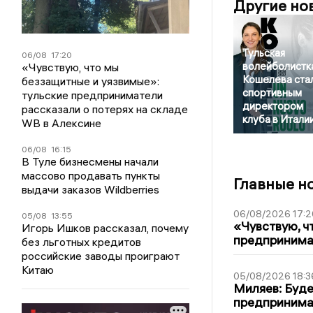
Другие но
Тульская
06/08
17:20
волейболистк
«Чувствую, что мы
Кошелева ста
беззащитные и уязвимые»:
спортивным
тульские предприниматели
директором
рассказали о потерях на складе
клуба в Итали
WB в Алексине
06/08
16:15
В Туле бизнесмены начали
массово продавать пункты
Главные н
выдачи заказов Wildberries
06/08/2026 17:2
05/08
13:55
«Чувствую, ч
Игорь Ишков рассказал, почему
предпринимат
без льготных кредитов
российские заводы проиграют
Китаю
05/08/2026 18:3
Миляев: Буде
предпринима