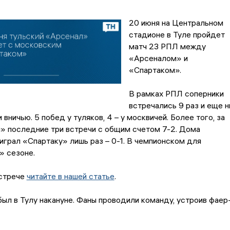
20 июня на Центральном
стадионе в Туле пройдет
матч 23 РПЛ между
«Арсеналом» и
«Спартаком».
В рамках РПЛ соперники
встречались 9 раз и еще н
 вничью. 5 побед у туляков, 4 – у москвичей. Более того, за
» последние три встречи с общим счетом 7-2. Дома
грал «Спартаку» лишь раз – 0-1. В чемпионском для
» сезоне.
стрече
читайте в нашей статье
.
ыл в Тулу накануне. Фаны проводили команду, устроив фаер