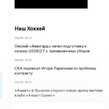
Наш Хоккей
06/08
18:31
Омский «Авангард» начал подготовку к
сезону-2026/27 с тренировочных сборов
06/08
18:31
СКА подписал Игоря Ларионова по пробному
контракту
06/08
18:01
«Ахмат» в Грозном откроет новую арену матчем
клуба «Ахмат-Гранит»