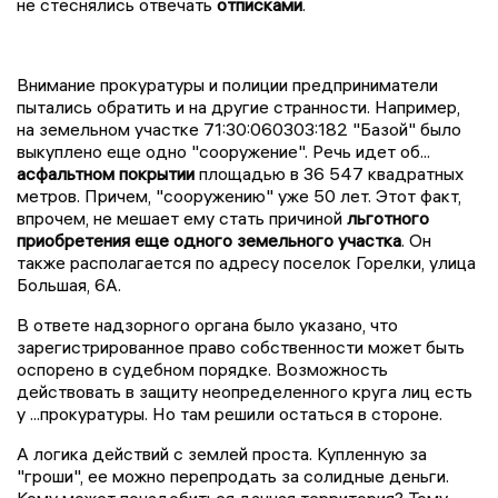
не стеснялись отвечать
отписками
.
Внимание прокуратуры и полиции предприниматели
пытались обратить и на другие странности. Например,
на земельном участке 71:30:060303:182 "Базой" было
выкуплено еще одно "сооружение". Речь идет об...
асфальтном покрытии
площадью в 36 547 квадратных
метров. Причем, "сооружению" уже 50 лет. Этот факт,
впрочем, не мешает ему стать причиной
льготного
приобретения еще одного земельного участка
. Он
также располагается по адресу поселок Горелки, улица
Большая, 6А.
В ответе надзорного органа было указано, что
зарегистрированное право собственности может быть
оспорено в судебном порядке. Возможность
действовать в защиту неопределенного круга лиц есть
у ...прокуратуры. Но там решили остаться в стороне.
А логика действий с землей проста. Купленную за
"гроши", ее можно перепродать за солидные деньги.
Кому может понадобиться данная территория? Тому,