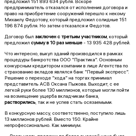
предложил 151 893 634 рубля. Вскоре
предприниматель отказался от исполнения договора и
право на приобретение сооружений перешло к некому
Михаилу Федотову, который предложил солидные 151
196 874 рубля. Но затем отказался и Федотов.
Договор был
заключен с третьим участником
, который
предложил
сумму в 10 раз меньше
- 13 935 428 рублей.
Что интересно, выкуп зданий производился в рамках
процедуры банкротства ООО "Практика". Основным
конкурсным кредитором компании в лице Агентства по
страхованию вкладов являлся банк "Первый экспресс".
Решение о переходе "хода" на торгах принимал
представитель АСВ Оксана Пыжова. Выходит, с ее
легкой руки более 130 миллионов, которые могли пойти
на возмещение ущерба вкладчикам банка,
растворились
, так и не успев стать осязаемыми.
В конкурсную массу, соответственно, поступило лишь
13 миллионов рублей. Вместо 150. Крайне
непрофессионально. Как минимум.
- Реальность продажи по более высокой цене была.