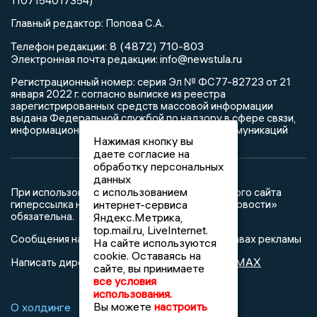
1107154017354)
Главный редактор: Попова С.А.
8 (4872) 710-803
Телефон редакции:
info@newstula.ru
Электронная почта редакции:
Регистрационный номер: серия Эл № ФС77-82723 от 21
января 2022 г. согласно выписке из реестра
зарегистрированных средств массовой информации
выдана Федеральной службой по надзору в сфере связи,
информационных технологий и массовых коммуникаций
Нажимая кнопку вы
даете согласие на
обработку персональных
данных
с использованием
При использовании любого материала с данного сайта
интернет-сервиса
гиперссылка на Сетевое издание «Тульские новости»
обязательна.
Яндекс.Метрика,
top.mail.ru, LiveInternet.
Сообщения на сером фоне размещены на правах рекламы
На сайте используются
cookie. Оставаясь на
@mazov
MAX
Написать директору в телеграм
или
сайте, вы принимаете
все условия
использования.
Вы можете
настроить
О холдинге
Вакансии
Реклама