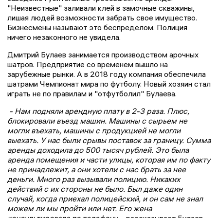
"Неизвестные" заливали клей в замочные скважины,
лишая людей возможности забрать свое имущество.
Бизнесмены называют это беспределом. Полиция
ничего незаконного не увидела.
Дмитрий Булаев занимается производством арочных
шатров. Предприятие со временем вышло на
зарубежные рынки. А в 2018 году компания обеспечила
шатрами Чемпионат мира по футболу. Новый хозяин стал
играть не по правилам и "отфутболил" Булаева.
- Нам подняли арендную плату в 2-3 раза. Плюс,
блокировали въезд машин. Машины с сырьем не
могли въехать, машины с продукцией не могли
выехать. У нас были срывы поставок за границу. Сумма
аренды доходила до 500 тысяч рублей. Это была
аренда помещения и части улицы, которая им по факту
не принадлежит, а они хотели с нас брать за нее
деньги. Много раз вызывали полицию. Никаких
действий с их стороны не было. Был даже один
случай, когда приехал полицейский, и он сам не знал
можем ли мы пройти или нет. Его жена
консультировала по телефону, -
рассказывает Булаев.