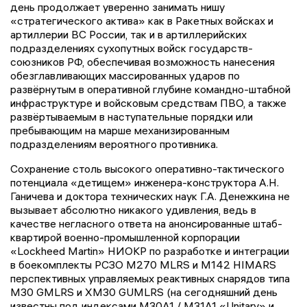
день продолжает уверенно занимать нишу
«стратегического актива» как в Ракетных войсках и
артиллерии ВС России, так и в артиллерийских
подразделениях сухопутных войск государств-
союзников РФ, обеспечивая возможность нанесения
обезглавливающих массированных ударов по
развёрнутым в оперативной глубине командно-штабной
инфраструктуре и войсковым средствам ПВО, а также
развёртываемым в наступательные порядки или
пребывающим на марше механизированным
подразделениям вероятного противника.
Сохранение столь высокого оперативно-тактического
потенциала «детищем» инженера-конструктора А.Н.
Ганичева и доктора технических наук Г.А. Денежкина не
вызывает абсолютно никакого удивления, ведь в
качестве негласного ответа на анонсированные штаб-
квартирой военно-промышленной корпорации
«Lockheed Martin» НИОКР по разработке и интеграции
в боекомплекты РСЗО M270 MLRS и M142 HIMARS
перспективных управляемых реактивных снарядов типа
M30 GMLRS и XM30 GUMLRS (на сегодняшний день
известны под индексами M30A1 / M31A1 «Unitary» и