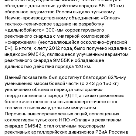
обладают дальностью действия порядка 85 - 90 км)
оборонное ведомство России выдало тульскому
Научно-производственному объединению «Сплав»
тактико-техническое задание на разработку
«дальнобойного» 300-мм корректируемого
реактивного снаряда с унитарной компоновкой
«снаряжения» (неотделяющейся осколочно-фугасной
БЧ). В итоге, к лету 2012 года, было получено изделие с
индексом 9М542, являющееся улучшенным вариантом
реактивного снаряда 9М55К и обладающее
дальностью действия порядка 120 км.
Данный показатель был достигнут благодаря 62%-му
уменьшению массы боевой части (с 243 до 150 кг),
увеличению объёма и периода «выгорания»
твердотопливного заряда РДТТ, а также применению
более качественного и «высокоэнергетического»
топлива с высоким удельным импульсом.
Перечень вышеперечисленных опций, воплощённых
коллективом тульского НПО «Сплав» в реактивном
снаряде 9М542, стал отличным подспорьем
реактивных артиллерийских дивизионов РВиА России в