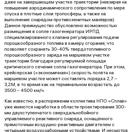
даже на завершающем участке траектории (невзирая на
повышение аэродинамического сопротивления по мере
спуска в плотные слои тропосферы, а также на
выполнение снарядом противозенитных манёвров).
Данное преимущество обусловлено возможностью
размещения в сопле газогенератора ИРПД
специализированного клапана регулирования подачи
порошкообразного топлива в камеру сгорания, что
позволяет сохранять 30-40% твердотопливного
порошкообразного заряда на маршевом участке
траектории благодаря регулируемой площади
критического сечения сопла газогенератора. При этом,
крейсерская («экономичная») скорость полёта на
маршевом участке может составлять порядка 2,7 –
3,2М, в то время как на терминальном возрастать до
3500 – 4500 км/ч.
Как известно, в распоряжении коллектива НПО «Сплав»
уже имеются наработки в области проектирования 300-
мм двухступенчатого сверхдальнобойного
управляемого реактивного снаряда, оснащённого
прямоточным воздушно-реактивным двигателем с
четырьмя воздухозаборными устройствами. И несмотря