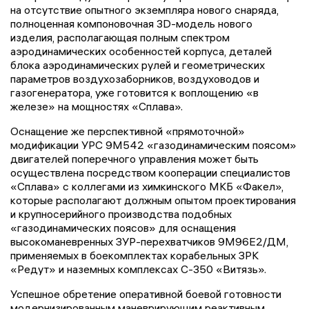
на отсутствие опытного экземпляра нового снаряда,
полноценная компоновочная 3D-модель нового
изделия, располагающая полным спектром
аэродинамических особенностей корпуса, деталей
блока аэродинамических рулей и геометрических
параметров воздухозаборников, воздуховодов и
газогенератора, уже готовится к воплощению «в
железе» на мощностях «Сплава».
Оснащение же перспективной «прямоточной»
модификации УРС 9М542 «газодинамическим поясом»
двигателей поперечного управления может быть
осуществлена посредством кооперации специалистов
«Сплава» с коллегами из химкинского МКБ «Факел»,
которые располагают должным опытом проектирования
и крупносерийного производства подобных
«газодинамических поясов» для оснащения
высокоманевренных ЗУР-перехватчиков 9М96Е2/ДМ,
применяемых в боекомплектах корабельных ЗРК
«Редут» и наземных комплексах С-350 «Витязь».
Успешное обретение оперативной боевой готовности
модернизированным маневрирующим реактивным