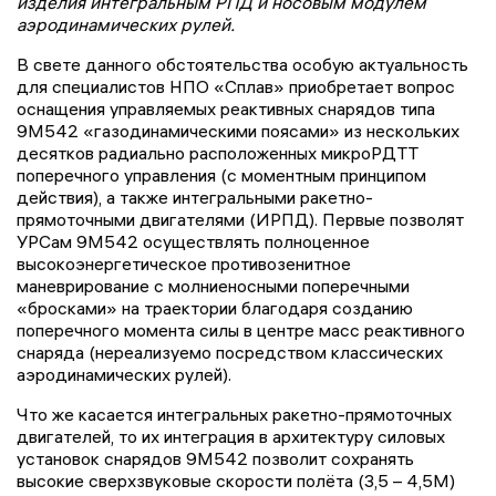
изделия интегральным РПД и носовым модулем
аэродинамических рулей.
В свете данного обстоятельства особую актуальность
для специалистов НПО «Сплав» приобретает вопрос
оснащения управляемых реактивных снарядов типа
9М542 «газодинамическими поясами» из нескольких
десятков радиально расположенных микроРДТТ
поперечного управления (с моментным принципом
действия), а также интегральными ракетно-
прямоточными двигателями (ИРПД). Первые позволят
УРСам 9М542 осуществлять полноценное
высокоэнергетическое противозенитное
маневрирование с молниеносными поперечными
«бросками» на траектории благодаря созданию
поперечного момента силы в центре масс реактивного
снаряда (нереализуемо посредством классических
аэродинамических рулей).
Что же касается интегральных ракетно-прямоточных
двигателей, то их интеграция в архитектуру силовых
установок снарядов 9М542 позволит сохранять
высокие сверхзвуковые скорости полёта (3,5 – 4,5М)