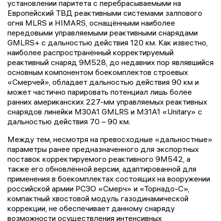
установлении паритета с перебрасываемыми на
Европейский ТВД реактивными системами залпового
огня MLRS и HIMARS, оснащёнными наиболее
передовыми управляемыми реактивными снарядами
GMLRS+ с дальностью действия 120 км. Как известно,
наиболее распространённый корректируемый
реактивный снаряд 9М528, до недавних пор являвшийся
основным компонентом боекомплектов строевых
«Смерчей», обладает дальностью действия 90 км и
может частично парировать потенциал лишь более
ранних американских 227-мм управляемых реактивных
снарядов линейки M30A1 GMLRS и M31A1 «Unitary» с
дальностью действия 70 – 90 км.
Между тем, несмотря на превосходные «дальностные»
параметры ранее предназначенного для экспортных
поставок корректируемого реактивного 9М542, а
также его обновлённой версии, адаптированной для
применения в боекомплектах состоящих на вооружении
российской армии РСЗО «Смерч» и «Торнадо-С»,
компактный хвостовой модуль газодинамической
коррекции, не обеспечивает данному снаряду
возможности осуществления интенсивных