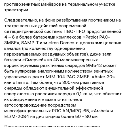
противозенитных манёвров на терминальном участке
траектории.
Следовательно, на фоне развёртывания противником на
театре военных действий современной
сетецентрической системы ПВО-ПРО, представленной
4 – 6 и более батареями комплексов «Patriot PAC-
3MSE», SAMP-T или «Iron Dome» с десятками целевых
каналов (по количеству одновременно
перехватываемых воздушных объектов), даже залп
батареи «Смерчей» из 48 маломаневренных
корректируемых реактивных снарядов 9М542 может
быть купирован аналогичным количеством зенитных
управляемых ракет MIM-104 PAC-3MSE, «Aster-30»
или «Tamir». Тем более, что 300-мм реактивные
снаряды обладают внушительной эффективной
поверхностью рассеяния порядка 0,1 кв. м, что облегчит
их обнаружение и «захват» на точное
автосопровождение посредством
многофункциональных РЛС AN/MPQ-65, «Arabel» и
EL/M-2084 на дистанциях более 50 – 80 км.
Программа интеграции в системы управления