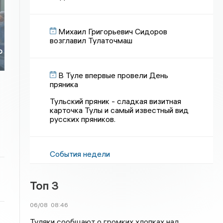
Михаил Григорьевич Сидоров
возглавил Тулаточмаш
ю
В Туле впервые провели День
пряника
Тульский пряник - сладкая визитная
карточка Тулы и самый известный вид
русских пряников.
События недели
Топ 3
06/08
08:46
Туляки сообщают о громких хлопках над