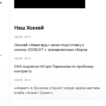
м
Наш Хоккей
06/08
18:31
Омский «Авангард» начал подготовку к
сезону-2026/27 с тренировочных сборов
-
06/08
18:31
СКА подписал Игоря Ларионова по пробному
контракту
06/08
18:01
«Ахмат» в Грозном откроет новую арену матчем
клуба «Ахмат-Гранит»