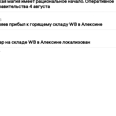
кая магия имеет рациональное начало. Оперативное
авительства 4 августа
6
яев прибыл к горящему складу WB в Алексине
5
р на складе WB в Алексине локализован
2