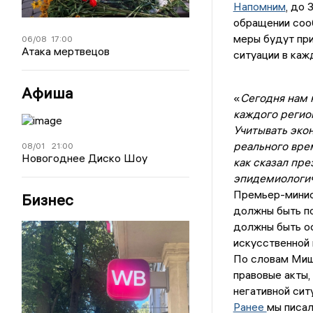
Напомним
, до 
обращении соо
меры будут при
06/08
17:00
Атака мертвецов
ситуации в каж
Афиша
«
Сегодня нам 
каждого регион
Учитывать эко
реального вре
08/01
21:00
Новогоднее Диско Шоу
как сказал пр
эпидемиологи
Премьер-минист
Бизнес
должны быть по
должны быть о
искусственной 
По словам Миш
правовые акты,
негативной сит
Ранее
мы писал