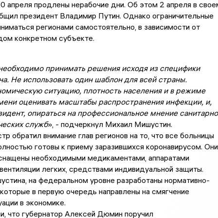
30 апреля продлены нерабочие дни. Об этом 2 апреля в свое
бщил президент Владимир Путин. Однако ограничительные
ниматься регионами самостоятельно, в зависимости от
дом конкретном субъекте.
необходимо принимать решения исходя из специфики
а. Не использовать один шаблон для всей страны.
номическую ситуацию, плотность населения и в режиме
мени оценивать масштабы распространения инфекции, и,
езидент, опираться на профессиональное мнение санитарно
ческих служб
», - подчеркнул Михаил Мишустин.
р обратил внимание глав регионов на то, что все больницы
лностью готовы к приему заразившихся коронавирусом. Они
снащены необходимыми медикаментами, аппаратами
вентиляции легких, средствами индивидуальной защиты.
устина, на федеральном уровне разработаны нормативно-
 которые в первую очередь направлены на смягчение
уации в экономике.
и, что губернатор Алексей Дюмин поручил