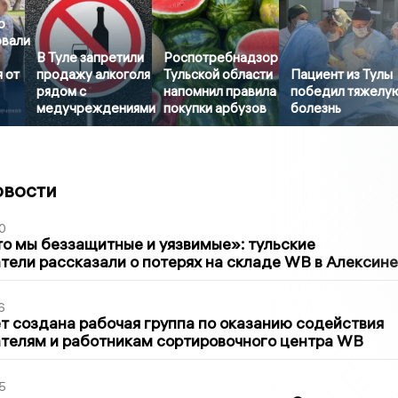
о
овали
В Туле запретили
Роспотребнадзор
 от
продажу алкоголя
Тульской области
Пациент из Тулы
рядом с
напомнил правила
победил тяжелу
медучреждениями
покупки арбузов
болезнь
овости
0
то мы беззащитные и уязвимые»: тульские
ели рассказали о потерях на складе WB в Алексине
6
т создана рабочая группа по оказанию содействия
телям и работникам сортировочного центра WB
5