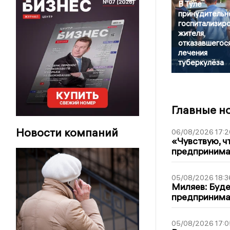
В Туле
принудительн
госпитализир
жителя,
отказавшегося
лечения
туберкулёза
Главные н
Новости компаний
06/08/2026 17:2
«Чувствую, ч
предпринимат
05/08/2026 18:3
Миляев: Буде
предпринима
05/08/2026 17:0