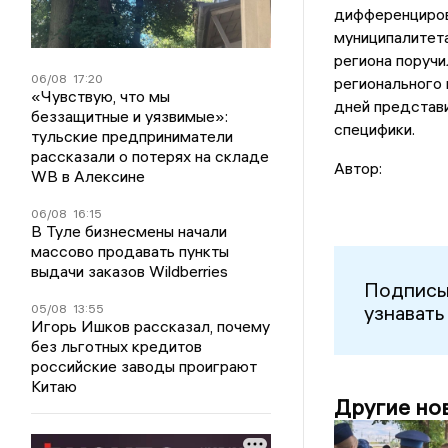
дифференциров
муниципалитета
региона поруч
06/08
17:20
регионального 
«Чувствую, что мы
дней представи
беззащитные и уязвимые»:
специфики.
тульские предприниматели
рассказали о потерях на складе
Автор:
WB в Алексине
06/08
16:15
В Туле бизнесмены начали
массово продавать пункты
выдачи заказов Wildberries
Подписы
узнавать
05/08
13:55
Игорь Ишков рассказал, почему
без льготных кредитов
российские заводы проиграют
Китаю
Другие но