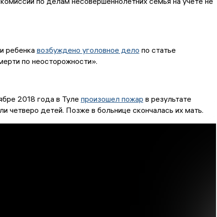
 комиссии по делам несовершеннолетних семья на учете не
ли ребенка
возбуждено уголовное дело
по статье
мерти по неосторожности».
ябре 2018 года в Туле
произошел пожар
в результате
ли четверо детей. Позже в больнице скончалась их мать.