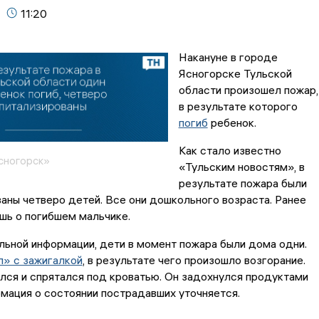
11:20
Накануне в городе
Ясногорске Тульской
области произошел пожар,
в результате которого
погиб
ребенок.
Как стало известно
сногорск»
«Тульским новостям», в
результате пожара были
аны четверо детей. Все они дошкольного возраста. Ранее
шь о погибшем мальчике.
ьной информации, дети в момент пожара были дома одни.
л» с зажигалкой
, в результате чего произошло возгорание.
лся и спрятался под кроватью. Он задохнулся продуктами
мация о состоянии пострадавших уточняется.