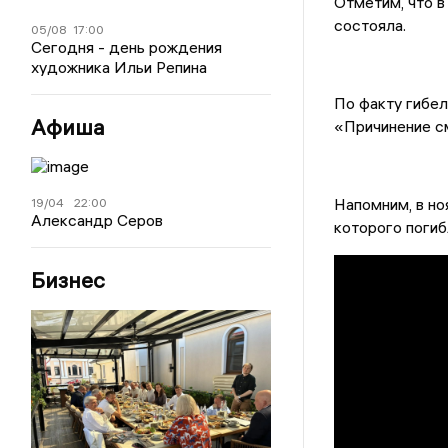
Отметим, что в
состояла.
05/08
17:00
Сегодня - день рождения
художника Ильи Репина
По факту гибе
Афиша
«Причинение с
Напомним, в но
19/04
22:00
Александр Серов
которого погиб
Бизнес