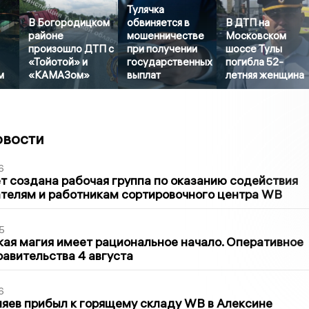
Тулячка
В Богородицком
обвиняется в
В ДТП на
районе
мошенничестве
Московском
произошло ДТП с
при получении
шоссе Тулы
«Тойотой» и
государственных
погибла 52-
м
«КАМАЗом»
выплат
летняя женщина
овости
6
т создана рабочая группа по оказанию содействия
телям и работникам сортировочного центра WB
5
кая магия имеет рациональное начало. Оперативное
авительства 4 августа
6
яев прибыл к горящему складу WB в Алексине