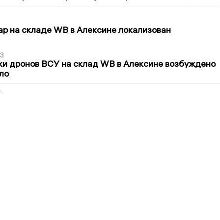
5
р на складе WB в Алексине локализован
3
ки дронов ВСУ на склад WB в Алексине возбуждено
ло
2