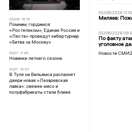
05/08/2026 11:1
Миляев: Пожа
05/08
16:10
Помним, гордимся:
«Ростелеком», Единая Россия и
05/08/2026 09:3
«Леста» проведут кибертурнир
По факту ата
«Битва за Москву»
уголовное де
Новости СМИ
31/07
11:45
Новинки летнего сезона
31/07
10:07
В Туле на Вильямса распахнет
двери новая «Лазаревская
лавка»: свежее мясо и
полуфабрикаты стали ближе