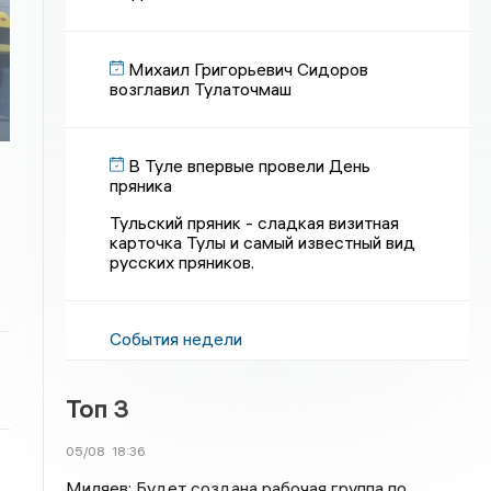
Михаил Григорьевич Сидоров
возглавил Тулаточмаш
В Туле впервые провели День
пряника
Тульский пряник - сладкая визитная
карточка Тулы и самый известный вид
русских пряников.
События недели
Топ 3
05/08
18:36
Миляев: Будет создана рабочая группа по