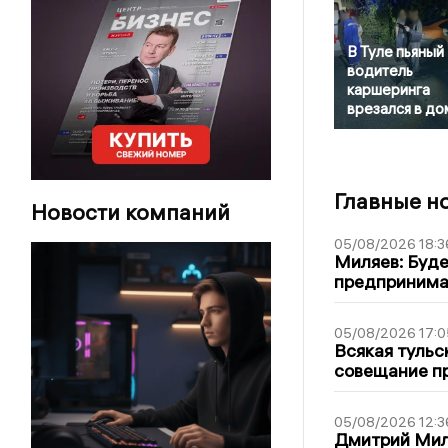
В Туле пьяный
водитель
каршеринга
врезался в до
Главные н
Новости компаний
05/08/2026 18:3
Миляев: Буде
предпринима
05/08/2026 17:0
Всякая тульс
совещание пр
05/08/2026 12:3
Дмитрий Мил